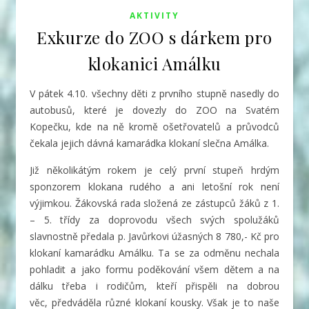
AKTIVITY
Exkurze do ZOO s dárkem pro
klokanici Amálku
V pátek 4.10. všechny děti z prvního stupně nasedly do
autobusů, které je dovezly do ZOO na Svatém
Kopečku, kde na ně kromě ošetřovatelů a průvodců
čekala jejich dávná kamarádka klokaní slečna Amálka.
Již několikátým rokem je celý první stupeň hrdým
sponzorem klokana rudého a ani letošní rok není
výjimkou. Žákovská rada složená ze zástupců žáků z 1.
– 5. třídy za doprovodu všech svých spolužáků
slavnostně předala p. Javůrkovi úžasných 8 780,- Kč pro
klokaní kamarádku Amálku. Ta se za odměnu nechala
pohladit a jako formu poděkování všem dětem a na
dálku třeba i rodičům, kteří přispěli na dobrou
věc, předváděla různé klokaní kousky. Však je to naše