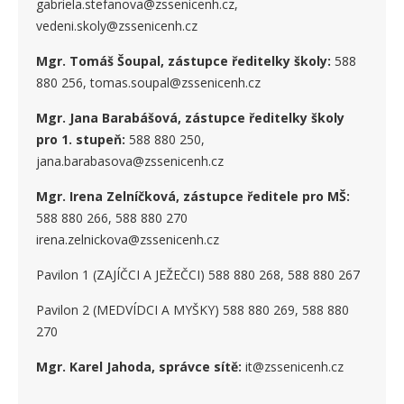
gabriela.stefanova@zssenicenh.cz,
vedeni.skoly@zssenicenh.cz
Mgr. Tomáš Šoupal, zástupce ředitelky školy:
588
880 256, tomas.soupal@zssenicenh.cz
Mgr. Jana Barabášová, zástupce ředitelky školy
pro 1. stupe
ň
:
588 880 250,
jana.barabasova@zssenicenh.cz
Mgr. Irena Zelníčková, zástupce ředitele pro MŠ:
588 880 266, 588 880 270
irena.zelnickova@zssenicenh.cz
Pavilon 1 (ZAJÍČCI A JEŽEČCI) 588 880 268, 588 880 267
Pavilon 2 (MEDVÍDCI A MYŠKY) 588 880 269, 588 880
270
Mgr. Karel Jahoda, správce sítě:
it@zssenicenh.cz