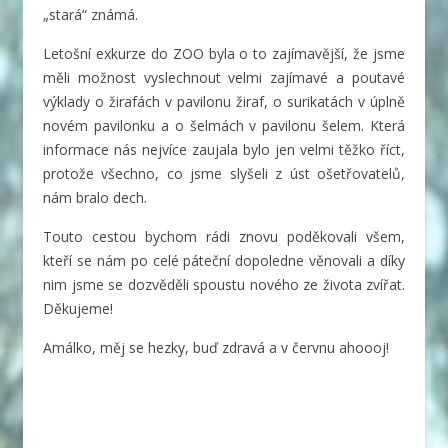
„stará“ známá.
Letošní exkurze do ZOO byla o to zajímavější, že jsme
měli možnost vyslechnout velmi zajímavé a poutavé
výklady o žirafách v pavilonu žiraf, o surikatách v úplně
novém pavilonku a o šelmách v pavilonu šelem. Která
informace nás nejvíce zaujala bylo jen velmi těžko říct,
protože všechno, co jsme slyšeli z úst ošetřovatelů,
nám bralo dech.
Touto cestou bychom rádi znovu poděkovali všem,
kteří se nám po celé páteční dopoledne věnovali a díky
nim jsme se dozvěděli spoustu nového ze života zvířat.
Děkujeme!
Amálko, měj se hezky, buď zdravá a v červnu ahoooj!