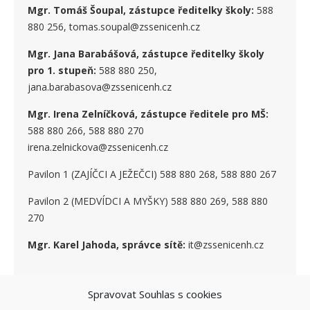
Mgr. Tomáš Šoupal, zástupce ředitelky školy:
588
880 256, tomas.soupal@zssenicenh.cz
Mgr. Jana Barabášová, zástupce ředitelky školy
pro 1. stupe
ň
:
588 880 250,
jana.barabasova@zssenicenh.cz
Mgr. Irena Zelníčková, zástupce ředitele pro MŠ:
588 880 266, 588 880 270
irena.zelnickova@zssenicenh.cz
Pavilon 1 (ZAJÍČCI A JEŽEČCI) 588 880 268, 588 880 267
Pavilon 2 (MEDVÍDCI A MYŠKY) 588 880 269, 588 880
270
Mgr. Karel Jahoda, správce sítě:
it@zssenicenh.cz
Spravovat Souhlas s cookies
SOCIÁLNÍ SÍTĚ