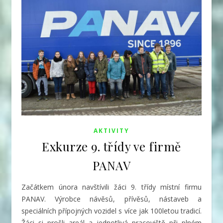
AKTIVITY
Exkurze 9. třídy ve firmě
PANAV
Začátkem února navštívili žáci 9. třídy místní firmu
PANAV. Výrobce návěsů, přívěsů, nástaveb a
speciálních přípojných vozidel s více jak 100letou tradicí.
Žáci si prošli areál a jednotlivá pracoviště při plném