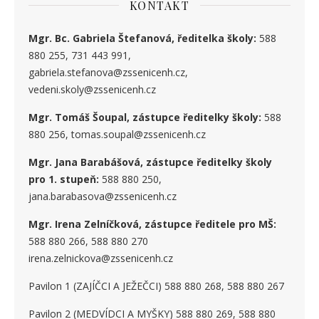
KONTAKT
Mgr. Bc. Gabriela Štefanová, ředitelka školy:
588
880 255, 731 443 991,
gabriela.stefanova@zssenicenh.cz,
vedeni.skoly@zssenicenh.cz
Mgr. Tomáš Šoupal, zástupce ředitelky školy:
588
880 256, tomas.soupal@zssenicenh.cz
Mgr. Jana Barabášová, zástupce ředitelky školy
pro 1. stupe
ň
:
588 880 250,
jana.barabasova@zssenicenh.cz
Mgr. Irena Zelníčková, zástupce ředitele pro MŠ:
588 880 266, 588 880 270
irena.zelnickova@zssenicenh.cz
Pavilon 1 (ZAJÍČCI A JEŽEČCI) 588 880 268, 588 880 267
Pavilon 2 (MEDVÍDCI A MYŠKY) 588 880 269, 588 880