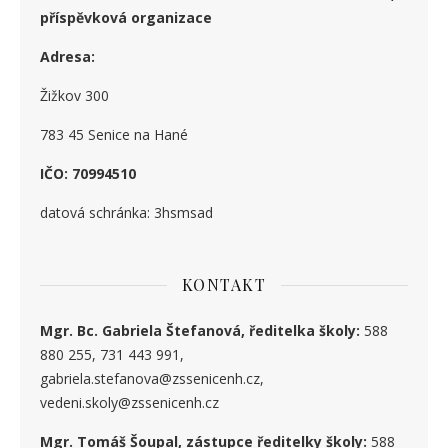
příspěvková organizace
Adresa:
Žižkov 300
783 45 Senice na Hané
IČO: 70994510
datová schránka: 3hsmsad
KONTAKT
Mgr. Bc. Gabriela Štefanová, ředitelka školy:
588
880 255, 731 443 991,
gabriela.stefanova@zssenicenh.cz,
vedeni.skoly@zssenicenh.cz
Mgr. Tomáš Šoupal, zástupce ředitelky školy:
588