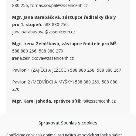
880 256, tomas.soupal@zssenicenh.cz
Mgr. Jana Barabášová, zástupce ředitelky školy
pro 1. stupe
ň
:
588 880 250,
jana.barabasova@zssenicenh.cz
Mgr. Irena Zelníčková, zástupce ředitele pro MŠ:
588 880 266, 588 880 270
irena.zelnickova@zssenicenh.cz
Pavilon 1 (ZAJÍČCI A JEŽEČCI) 588 880 268, 588 880 267
Pavilon 2 (MEDVÍDCI A MYŠKY) 588 880 269, 588 880
270
Mgr. Karel Jahoda, správce sítě:
it@zssenicenh.cz
Spravovat Souhlas s cookies
SOCIÁLNÍ SÍTĚ
Používáme cookies k optimalizaci našich webových stránek a našich