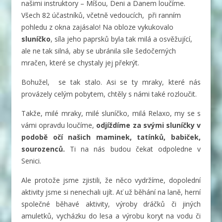
našimi instruktory – Míšou, Deni a Danem loučíme.
Všech 82 účastníků, včetně vedoucích, při ranním
pohledu z okna zajásalo!
Na obloze vykukovalo
sluníčko
, síla jeho paprsků byla tak milá a osvěžující,
ale ne tak silná, aby se ubránila síle šedočerných
mračen, které se chystaly jej překrýt.
Bohužel, se tak stalo. Asi se ty mraky, které nás
provázely celým pobytem, chtěly s námi také rozloučit.
Takže, milé mraky, milé sluníčko, milá Relaxo, my se s
vámi opravdu loučíme,
odjíždíme za svými sluníčky v
podobě očí našich maminek, tatínků, babiček,
sourozenců.
Ti na nás budou čekat odpoledne v
Senici.
Ale protože jsme zjistili, že něco vydržíme, dopolední
aktivity jsme si nenechali ujít. Ať už běhání na laně, herní
společné běhavé aktivity, výroby dráčků či jiných
amuletků, vycházku do lesa a výrobu koryt na vodu či