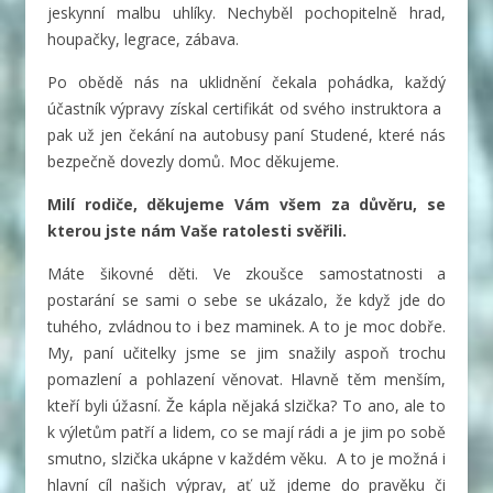
jeskynní malbu uhlíky. Nechyběl pochopitelně hrad,
houpačky, legrace, zábava.
Po obědě nás na uklidnění čekala pohádka, každý
účastník výpravy získal certifikát od svého instruktora a
pak už jen čekání na autobusy paní Studené, které nás
bezpečně dovezly domů. Moc děkujeme.
Milí rodiče, děkujeme Vám všem za důvěru, se
kterou jste nám Vaše ratolesti svěřili.
Máte šikovné děti. Ve zkoušce samostatnosti a
postarání se sami o sebe se ukázalo, že když jde do
tuhého, zvládnou to i bez maminek. A to je moc dobře.
My, paní učitelky jsme se jim snažily aspoň trochu
pomazlení a pohlazení věnovat. Hlavně těm menším,
kteří byli úžasní. Že kápla nějaká slzička? To ano, ale to
k výletům patří a lidem, co se mají rádi a je jim po sobě
smutno, slzička ukápne v každém věku. A to je možná i
hlavní cíl našich výprav, ať už jdeme do pravěku či