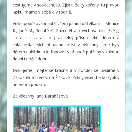
cestujeme v současnosti. Zjistit, že ty kořeny, tu pravou
lásku, máme v sobě a v rodině.
Velké poděkování patří všem paním učitelkám – Monice
K., Janě M., Renatě K., Zuzce H. a p. vychovatelce Evě J.,
která se starala o pravidelný přísun léků dětem a
chlácholila jejich případné bolístky. Všechny jsme byly
dětem nablízku a k dispozici v případě potřeby v každou
denní i noční dobu.
Děkujeme, mějte se krásně a v pondělí se uvidíme v
Zákostelí a ti větší na Žižkově. Pěkný víkend a láskyplný
nejenom podzim.
Za všechny Jana Barabášová