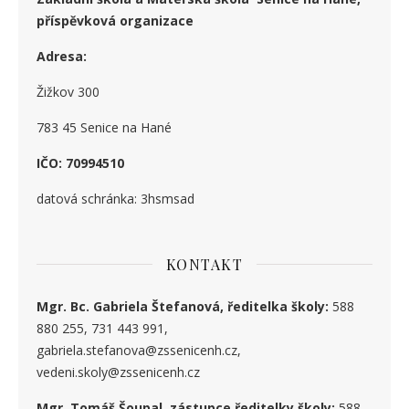
příspěvková organizace
Adresa:
Žižkov 300
783 45 Senice na Hané
IČO: 70994510
datová schránka: 3hsmsad
KONTAKT
Mgr. Bc. Gabriela Štefanová, ředitelka školy:
588
880 255, 731 443 991,
gabriela.stefanova@zssenicenh.cz,
vedeni.skoly@zssenicenh.cz
Mgr. Tomáš Šoupal, zástupce ředitelky školy:
588