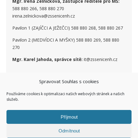
Mgr. Irena Zelníčková, zástupce ředitele pro MŠ:
588 880 266, 588 880 270
irena.zelnickova@zssenicenh.cz
Pavilon 1 (ZAJÍČCI A JEŽEČCI) 588 880 268, 588 880 267
Pavilon 2 (MEDVÍDCI A MYŠKY) 588 880 269, 588 880
270
Mgr. Karel Jahoda, správce sítě:
it@zssenicenh.cz
SOCIÁLNÍ SÍTĚ
Spravovat Souhlas s cookies
Používáme cookies k optimalizaci našich webových stránek a našich
služeb.
Příjmout
Odmítnout