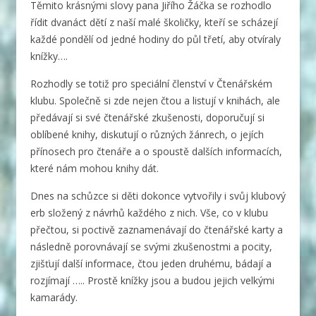
Těmito krásnými slovy pana Jiřího Žáčka se rozhodlo
řídit dvanáct dětí z naší malé školičky, kteří se scházejí
každé pondělí od jedné hodiny do půl třetí, aby otvíraly
knížky….
Rozhodly se totiž pro speciální členství v Čtenářském
klubu. Společně si zde nejen čtou a listují v knihách, ale
předávají si své čtenářské zkušenosti, doporučují si
oblíbené knihy, diskutují o různých žánrech, o jejích
přínosech pro čtenáře a o spoustě dalších informacích,
které nám mohou knihy dát.
Dnes na schůzce si děti dokonce vytvořily i svůj klubový
erb složený z návrhů každého z nich. Vše, co v klubu
přečtou, si poctivě zaznamenávají do čtenářské karty a
následně porovnávají se svými zkušenostmi a pocity,
zjišťují další informace, čtou jeden druhému, bádají a
rozjímají ….. Prostě knížky jsou a budou jejich velkými
kamarády.