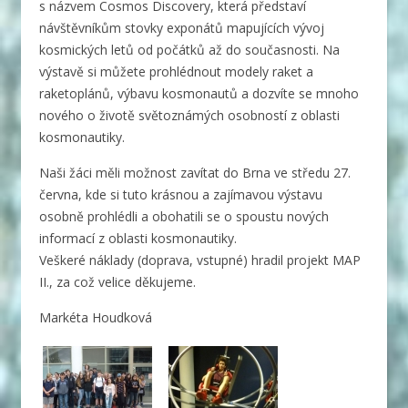
s názvem Cosmos Discovery, která představí
návštěvníkům stovky exponátů mapujících vývoj
kosmických letů od počátků až do současnosti.
Na
výstavě si můžete prohlédnout modely raket a
raketoplánů, výbavu kosmonautů a dozvíte se mnoho
nového o životě světoznámých osobností z oblasti
kosmonautiky.
Naši žáci měli možnost zavítat do Brna ve středu 27.
června, kde si tuto krásnou a zajímavou výstavu
osobně prohlédli a obohatili se o spoustu nových
informací z oblasti kosmonautiky.
Veškeré náklady (doprava, vstupné) hradil projekt MAP
II., za což velice děkujeme.
Markéta Houdková