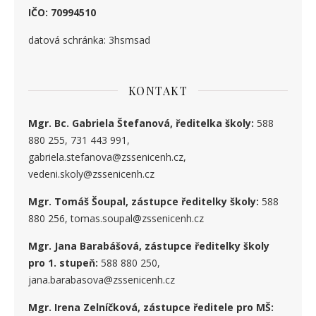
IČO: 70994510
datová schránka: 3hsmsad
KONTAKT
Mgr. Bc. Gabriela Štefanová, ředitelka školy:
588
880 255, 731 443 991,
gabriela.stefanova@zssenicenh.cz,
vedeni.skoly@zssenicenh.cz
Mgr. Tomáš Šoupal, zástupce ředitelky školy:
588
880 256, tomas.soupal@zssenicenh.cz
Mgr. Jana Barabášová, zástupce ředitelky školy
pro 1. stupe
ň
:
588 880 250,
jana.barabasova@zssenicenh.cz
Mgr. Irena Zelníčková, zástupce ředitele pro MŠ: