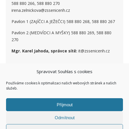
588 880 266, 588 880 270
irena.zelnickova@zssenicenh.cz
Pavilon 1 (ZAJÍČCI A JEŽEČCI) 588 880 268, 588 880 267
Pavilon 2 (MEDVÍDCI A MYŠKY) 588 880 269, 588 880
270
Mgr. Karel Jahoda, správce sítě:
it@zssenicenh.cz
SOCIÁLNÍ SÍTĚ
Spravovat Souhlas s cookies
Používáme cookies k optimalizaci našich webových stránek a našich
služeb.
Příjmout
Odmítnout
Ashe Child theme of ashe
Facebook ZŠ I
Kontakty I