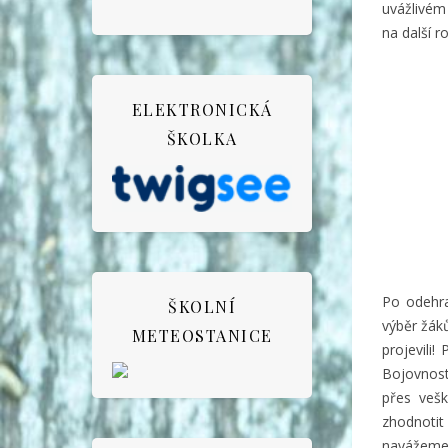
uvážlivém 
na další r
ELEKTRONICKÁ
ŠKOLKA
Po odehra
ŠKOLNÍ
výběr žák
METEOSTANICE
projevili
Bojovnost
přes veš
zhodnoti
navážeme 