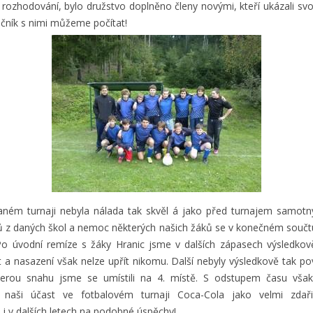
rozhodování, bylo družstvo doplněno členy novými, kteří ukázali svoj
očník s nimi můžeme počítat!
ném turnaji nebyla nálada tak skvěl á jako před turnajem samotn
ů z daných škol a nemoc některých našich žáků se v konečném součtu
! Po úvodní remíze s žáky Hranic jsme v dalších zápasech výsledkově
 a nasazení však nelze upřít nikomu. Další nebyly výsledkově tak po
kerou snahu jsme se umístili na 4. místě. S odstupem času vš
t naši účast ve fotbalovém turnaji Coca-Cola jako velmi zdaři
i v dalších letech na podobné úspěchy!