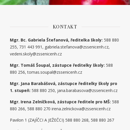
KONTAKT
Mgr. Bc. Gabriela Štefanová, ředitelka školy:
588 880
255, 731 443 991, gabriela.stefanova@zssenicenh.cz,
vedeni.skoly@zssenicenh.cz
Mgr. Tomáš Šoupal, zástupce ředitelky školy:
588
880 256, tomas.soupal@zssenicenh.cz
Mgr. Jana Barabášová, zástupce ředitelky školy pro
1. stupe
ň
:
588 880 250, jana.barabasova@zssenicenh.cz
Mgr. Irena Zelníčková, zástupce ředitele pro MŠ:
588
880 266, 588 880 270 irena.zelnickova@zssenicenh.cz
Pavilon 1 (ZAJÍČCI A JEŽEČCI) 588 880 268, 588 880 267