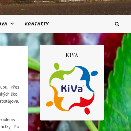
IVA
KONTAKTY
KIVA
Cupu. Přes
ských škol.
rostějova,
problémy –
áctky! Po