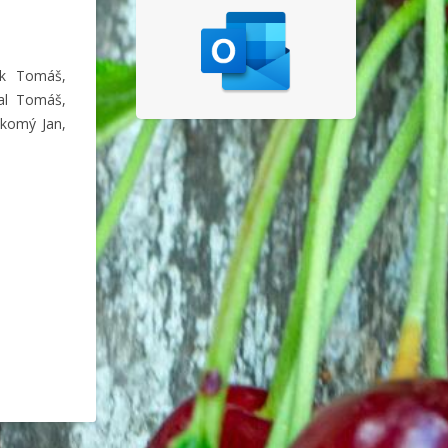
rek Tomáš,
tal Tomáš,
akomý Jan,