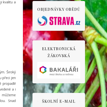
i kvalitu a
OBJEDNÁVKY OBĚDŮ
ELEKTRONICKÁ
ŽÁKOVSKÁ
ým. Široký
 přeci jen
 propadli!
vedené a i
ak můžeme
lou. Snad
ŠKOLNÍ E-MAIL