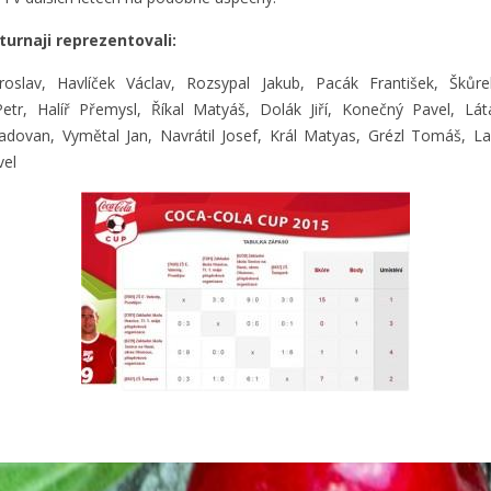
turnaji reprezentovali:
roslav, Havlíček Václav, Rozsypal Jakub, Pacák František, Šků
tr, Halíř Přemysl, Říkal Matyáš, Dolák Jiří, Konečný Pavel, Lá
adovan, Vymětal Jan, Navrátil Josef, Král Matyas, Grézl Tomáš, L
vel