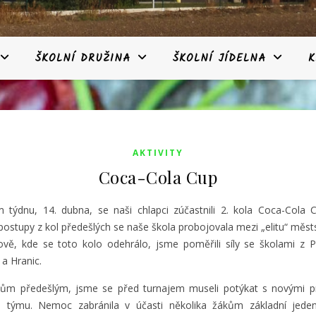
ŠKOLNÍ DRUŽINA
ŠKOLNÍ JÍDELNA
K
AKTIVITY
Coca-Cola Cup
 týdnu, 14. dubna, se naši chlapci zúčastnili 2. kola Coca-Cola 
ostupy z kol předešlých se naše škola probojovala mezi „elitu“ měst
ově, kde se toto kolo odehrálo, jsme poměřili síly se školami z P
a Hranic.
lům předešlým, jsme se před turnajem museli potýkat s novými 
 týmu. Nemoc zabránila v účasti několika žákům základní jeden