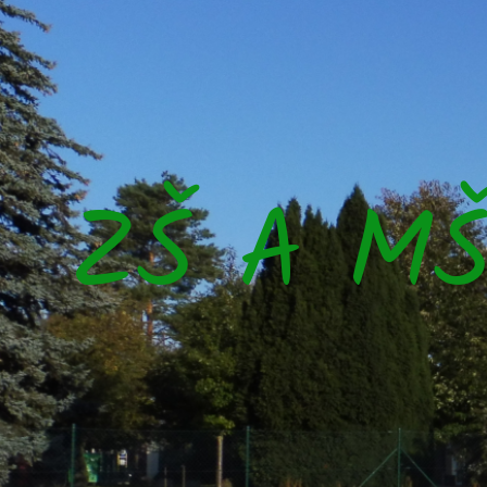
ZŠ A M