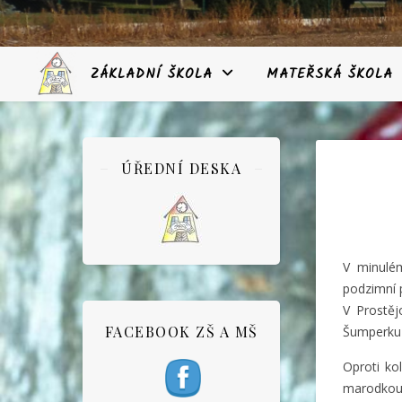
ZÁKLADNÍ ŠKOLA
MATEŘSKÁ ŠKOLA
ÚŘEDNÍ DESKA
V minulém
podzimní p
V Prostěj
FACEBOOK ZŠ A MŠ
Šumperku 
Oproti ko
marodkou