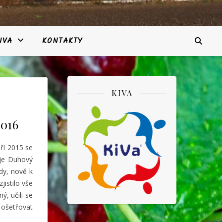
IVA
KONTAKTY
KIVA
2016
ří 2015 se
uje Duhový
ídy, nově k
jistilo vše
ý, učili se
 ošetřovat