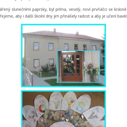
řený slunečními paprsky, byl príma, veselý, noví prvňáčci se krásně 
ejeme, aby i další školní dny jim přinášely radost a aby je učení bavil