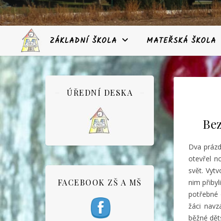
ZÁKLADNÍ ŠKOLA
MATEŘSKÁ ŠKOLA
ÚŘEDNÍ DESKA
Bez
Dva prázd
otevřel n
svět.
Vytv
FACEBOOK ZŠ A MŠ
nim přibyl
potřebné o
žáci navz
běžné děts