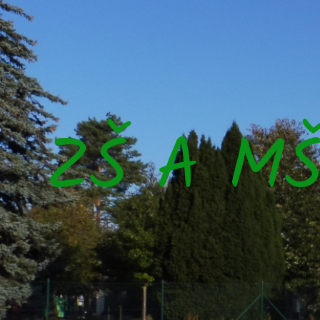
ZŠ A M