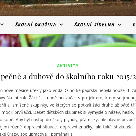
ŠKOLNÍ DRUŽINA
ŠKOLNÍ JÍDELNA
K
AKTIVITY
pečně a duhově do školního roku 2015/
ninové měsíce utekly jako voda. O horké paprsky nebyla nouze. 1. zá
ový školní rok. Žáci 1. stupně ho začali s projektem, který se jmen
ořili si smíšené skupinky, ve kterých se potkali žáci druhé až páté tř
i modří prvňáčci. Deset dětských skupinek si vymyslelo název, heslo, z
 sobě. Aby byl nástup do školy plynulý, přátelský, ale hlavně bezpečn
ájem různé dopravní situace, dopravní značky, ale také si zkoušeli
ké úrazy, spolupracovali, pomáhali si.