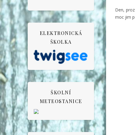
Den, prozá
moc jim př
ELEKTRONICKÁ
ŠKOLKA
ŠKOLNÍ
METEOSTANICE