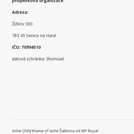
příspěvková organizace
Adresa:
Žižkov 300
783 45 Senice na Hané
IČO: 70994510
datová schránka: 3hsmsad
Ashe Child theme of ashe Šablona od
WP Royal
.