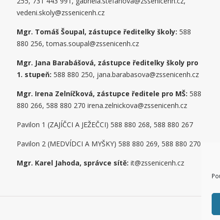
255, 731 443 991, gabriela.stefanova@zssenicenh.cz,
vedeni.skoly@zssenicenh.cz
Mgr. Tomáš Šoupal, zástupce ředitelky školy:
588
880 256, tomas.soupal@zssenicenh.cz
Mgr. Jana Barabášová, zástupce ředitelky školy pro
1. stupe
ň
:
588 880 250, jana.barabasova@zssenicenh.cz
Mgr. Irena Zelníčková, zástupce ředitele pro MŠ:
588
880 266, 588 880 270 irena.zelnickova@zssenicenh.cz
Pavilon 1 (ZAJÍČCI A JEŽEČCI) 588 880 268, 588 880 267
Pavilon 2 (MEDVÍDCI A MYŠKY) 588 880 269, 588 880 270
Mgr. Karel Jahoda, správce sítě:
it@zssenicenh.cz
Po