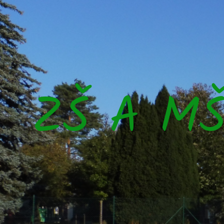
ZŠ A M