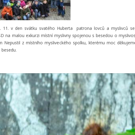
. 11. v den svátku svatého Huberta patrona lovců a myslivců se 
ŠD na malou exkurzi místní myslivny spojenou s besedou o myslivost
an Nepustil z místního mysliveckého spolku, kterému moc děkujem
 besedu.