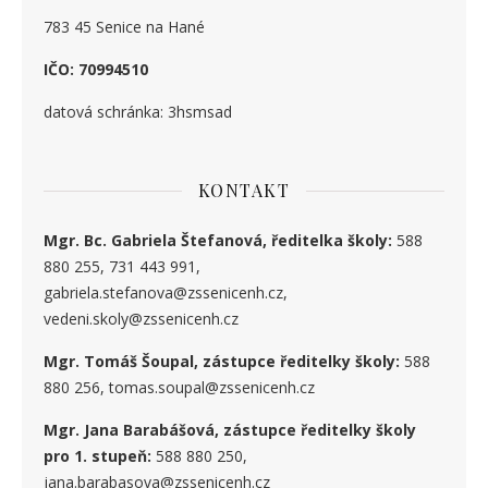
783 45 Senice na Hané
IČO: 70994510
datová schránka: 3hsmsad
KONTAKT
Mgr. Bc. Gabriela Štefanová, ředitelka školy:
588
880 255, 731 443 991,
gabriela.stefanova@zssenicenh.cz,
vedeni.skoly@zssenicenh.cz
Mgr. Tomáš Šoupal, zástupce ředitelky školy:
588
880 256, tomas.soupal@zssenicenh.cz
Mgr. Jana Barabášová, zástupce ředitelky školy
pro 1. stupe
ň
:
588 880 250,
jana.barabasova@zssenicenh.cz