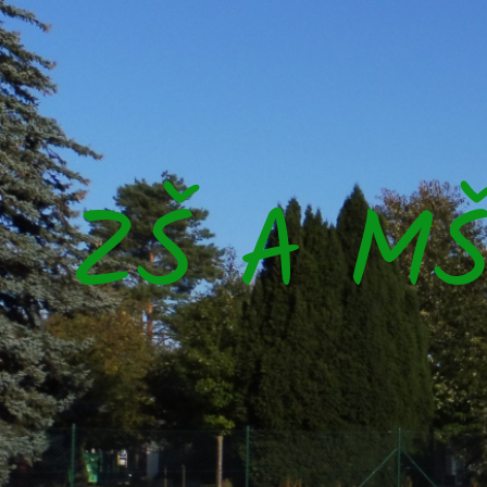
ZŠ A M