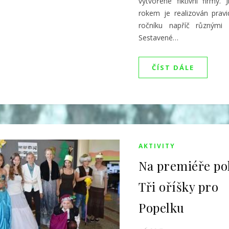
vytvořené fiktivní firmy. 
rokem je realizován pravi
ročníku napříč různými 
Sestavené…
ČÍST DÁLE
AKTIVITY
Na premiéře p
Tři oříšky pro
Popelku