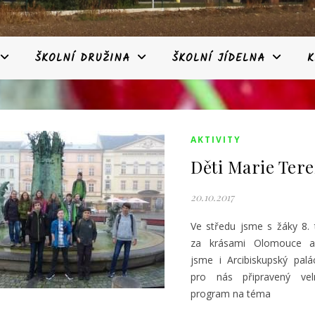
ŠKOLNÍ DRUŽINA
ŠKOLNÍ JÍDELNA
K
AKTIVITY
Děti Marie Tere
20.10.2017
Ve středu jsme s žáky 8. t
za krásami Olomouce a n
jsme i Arcibiskupský palá
pro nás připravený ve
program na téma