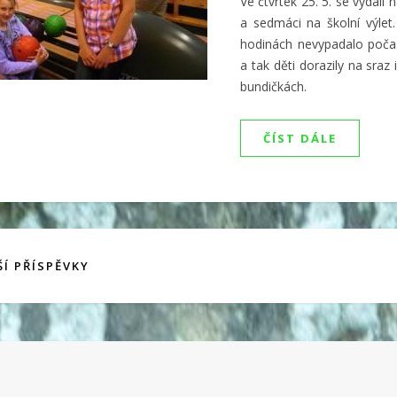
Ve čtvrtek 25. 5. se vydali n
a sedmáci na školní výlet.
hodinách nevypadalo počas
a tak děti dorazily na sraz 
bundičkách.
ČÍST DÁLE
Í PŘÍSPĚVKY