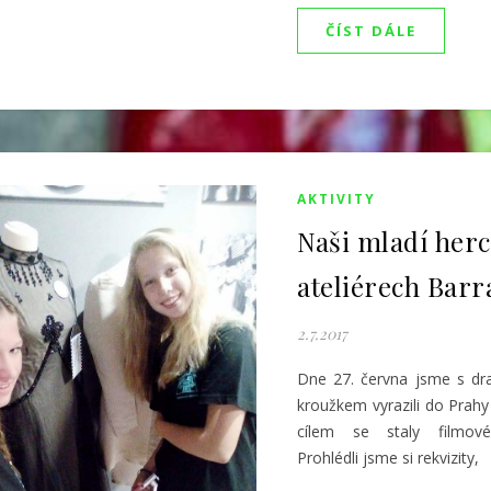
ČÍST DÁLE
AKTIVITY
Naši mladí herc
ateliérech Bar
2.7.2017
Dne 27. června jsme s dr
kroužkem vyrazili do Prahy
cílem se staly filmové 
Prohlédli jsme si rekvizity,