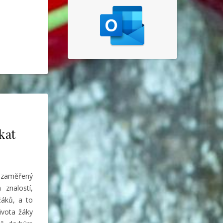
kat
 zaměřený
 znalostí,
žáků, a to
ivota žáky