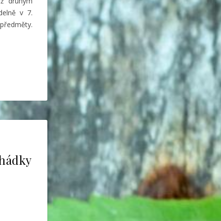
Již druhým
delně v 7.
předměty.
ohádky