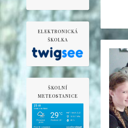
ELEKTRONICKÁ
ŠKOLKA
ŠKOLNÍ
METEOSTANICE