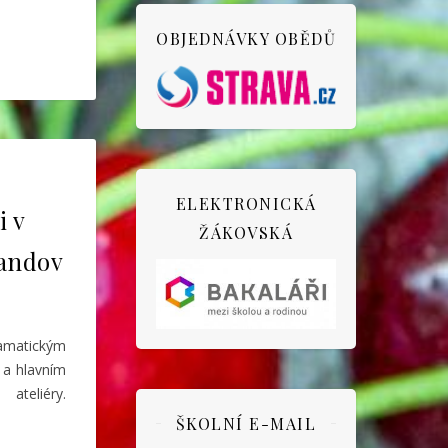
OBJEDNÁVKY OBĚDŮ
ELEKTRONICKÁ
i v
ŽÁKOVSKÁ
randov
amatickým
 a hlavním
ateliéry.
ŠKOLNÍ E-MAIL