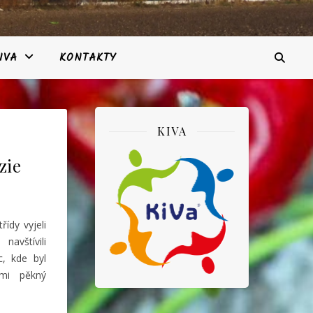
IVA
KONTAKTY
KIVA
zie
řídy vyjeli
avštívili
c, kde byl
lmi pěkný