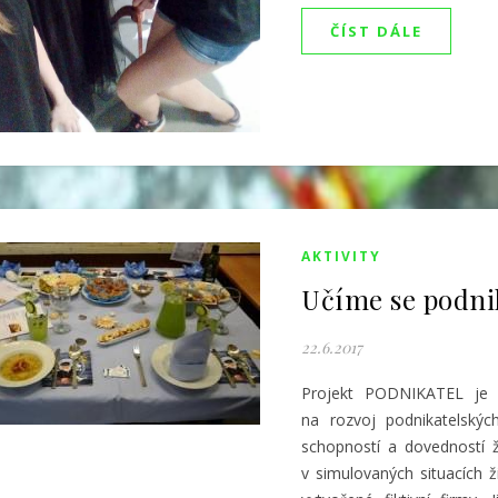
ČÍST DÁLE
AKTIVITY
Učíme se podni
22.6.2017
Projekt PODNIKATEL je
na rozvoj podnikatelských
schopností a dovedností 
v simulovaných situacích ž