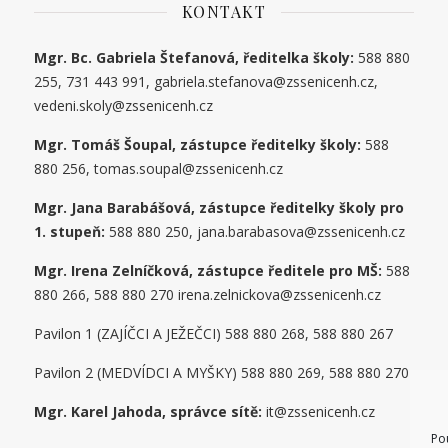
KONTAKT
Mgr. Bc. Gabriela Štefanová, ředitelka školy:
588 880
255, 731 443 991, gabriela.stefanova@zssenicenh.cz,
vedeni.skoly@zssenicenh.cz
Mgr. Tomáš Šoupal, zástupce ředitelky školy:
588
880 256, tomas.soupal@zssenicenh.cz
Mgr. Jana Barabášová, zástupce ředitelky školy pro
1. stupe
ň
:
588 880 250, jana.barabasova@zssenicenh.cz
Mgr. Irena Zelníčková, zástupce ředitele pro MŠ:
588
880 266, 588 880 270 irena.zelnickova@zssenicenh.cz
Pavilon 1 (ZAJÍČCI A JEŽEČCI) 588 880 268, 588 880 267
Pavilon 2 (MEDVÍDCI A MYŠKY) 588 880 269, 588 880 270
Mgr. Karel Jahoda, správce sítě:
it@zssenicenh.cz
Po