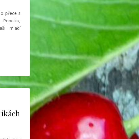
 No přece s
 Popelku,
aši mladí
níkách