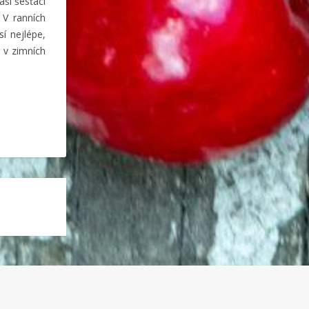
aši šesťáci
 V ranních
í nejlépe,
i v zimních