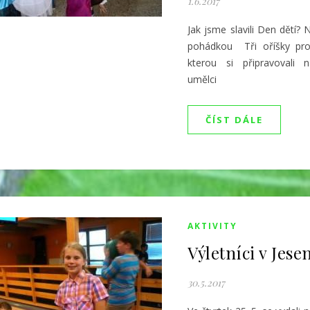
1.6.2017
Jak jsme slavili Den dětí?
pohádkou Tři oříšky pro
kterou si připravovali n
umělci
ČÍST DÁLE
AKTIVITY
Výletníci v Jese
30.5.2017