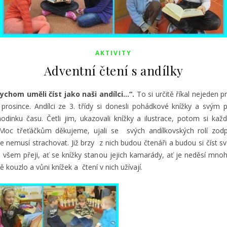
AKTIVITY
Adventní čtení s andílky
ychom uměli číst jako naši andílci…“.
To si určitě říkal nejeden 
. prosince. Andílci ze 3. třídy si donesli pohádkové knížky a svým
odinku času. Četli jim, ukazovali knížky a ilustrace, potom si každ
Moc třeťáčkům děkujeme, ujali se svých andílkovských rolí zod
e nemusí strachovat. Již brzy z nich budou čtenáři a budou si číst sv
e všem přeji, ať se knížky stanou jejich kamarády, ať je neděsí mno
tě kouzlo a vůni knížek a čtení v nich užívají.