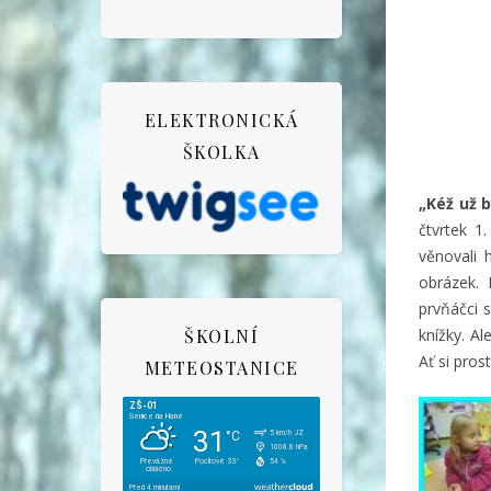
ELEKTRONICKÁ
ŠKOLKA
„Kéž už b
čtvrtek 1
věnovali h
obrázek.
prvňáčci s
ŠKOLNÍ
knížky. Al
Ať si pros
METEOSTANICE