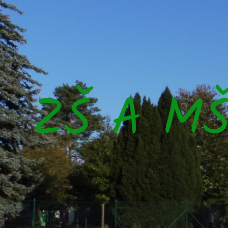
ZŠ A M