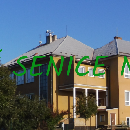
Š SENICE 