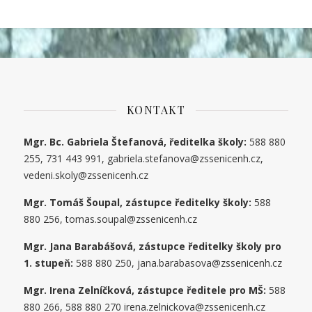
KONTAKT
Mgr. Bc. Gabriela Štefanová, ředitelka školy:
588 880
255, 731 443 991, gabriela.stefanova@zssenicenh.cz,
vedeni.skoly@zssenicenh.cz
Mgr. Tomáš Šoupal, zástupce ředitelky školy:
588
880 256, tomas.soupal@zssenicenh.cz
Mgr. Jana Barabášová, zástupce ředitelky školy pro
1. stupe
ň
:
588 880 250, jana.barabasova@zssenicenh.cz
Mgr. Irena Zelníčková, zástupce ředitele pro MŠ:
588
880 266, 588 880 270 irena.zelnickova@zssenicenh.cz