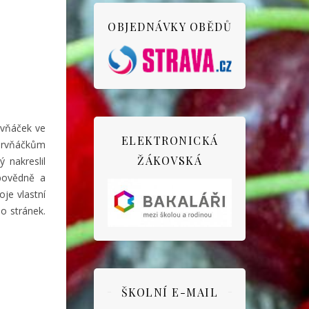
OBJEDNÁVKY OBĚDŮ
prvňáček ve
ELEKTRONICKÁ
 prvňáčkům
ŽÁKOVSKÁ
ý nakreslil
povědně a
oje vlastní
ho stránek.
ŠKOLNÍ E-MAIL