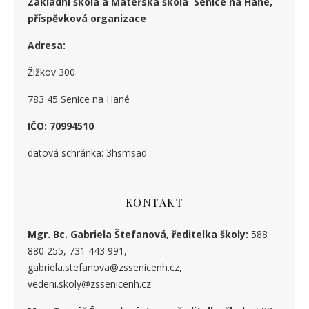
Základní škola a Mateřská škola Senice na Hané,
příspěvková organizace
Adresa:
Žižkov 300
783 45 Senice na Hané
IČO: 70994510
datová schránka: 3hsmsad
KONTAKT
Mgr. Bc. Gabriela Štefanová, ředitelka školy:
588
880 255, 731 443 991,
gabriela.stefanova@zssenicenh.cz,
vedeni.skoly@zssenicenh.cz