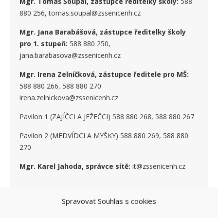
Mgr. Tomáš Šoupal, zástupce ředitelky školy:
588
880 256, tomas.soupal@zssenicenh.cz
Mgr. Jana Barabášová, zástupce ředitelky školy
pro 1. stupe
ň
:
588 880 250,
jana.barabasova@zssenicenh.cz
Mgr. Irena Zelníčková, zástupce ředitele pro MŠ:
588 880 266, 588 880 270
irena.zelnickova@zssenicenh.cz
Pavilon 1 (ZAJÍČCI A JEŽEČCI) 588 880 268, 588 880 267
Pavilon 2 (MEDVÍDCI A MYŠKY) 588 880 269, 588 880
270
Mgr. Karel Jahoda, správce sítě:
it@zssenicenh.cz
Spravovat Souhlas s cookies
SOCIÁLNÍ SÍTĚ