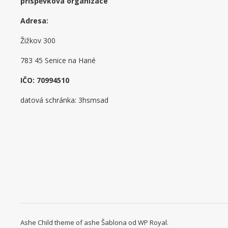
příspěvková organizace
Adresa:
Žižkov 300
783 45 Senice na Hané
IČO: 70994510
datová schránka: 3hsmsad
Ashe Child theme of ashe Šablona od
WP Royal
.