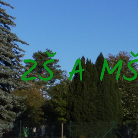
ZŠ A M