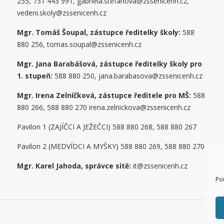
255, 731 443 991, gabriela.stefanova@zssenicenh.cz,
vedeni.skoly@zssenicenh.cz
Mgr. Tomáš Šoupal, zástupce ředitelky školy:
588
880 256, tomas.soupal@zssenicenh.cz
Mgr. Jana Barabášová, zástupce ředitelky školy pro
1. stupe
ň
:
588 880 250, jana.barabasova@zssenicenh.cz
Mgr. Irena Zelníčková, zástupce ředitele pro MŠ:
588
880 266, 588 880 270 irena.zelnickova@zssenicenh.cz
Pavilon 1 (ZAJÍČCI A JEŽEČCI) 588 880 268, 588 880 267
Pavilon 2 (MEDVÍDCI A MYŠKY) 588 880 269, 588 880 270
Mgr. Karel Jahoda, správce sítě:
it@zssenicenh.cz
Po