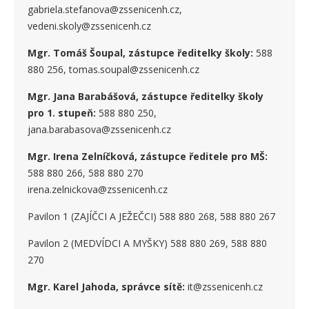
gabriela.stefanova@zssenicenh.cz,
vedeni.skoly@zssenicenh.cz
Mgr. Tomáš Šoupal, zástupce ředitelky školy:
588
880 256, tomas.soupal@zssenicenh.cz
Mgr. Jana Barabášová, zástupce ředitelky školy
pro 1. stupe
ň
:
588 880 250,
jana.barabasova@zssenicenh.cz
Mgr. Irena Zelníčková, zástupce ředitele pro MŠ:
588 880 266, 588 880 270
irena.zelnickova@zssenicenh.cz
Pavilon 1 (ZAJÍČCI A JEŽEČCI) 588 880 268, 588 880 267
Pavilon 2 (MEDVÍDCI A MYŠKY) 588 880 269, 588 880
270
Mgr. Karel Jahoda, správce sítě:
it@zssenicenh.cz