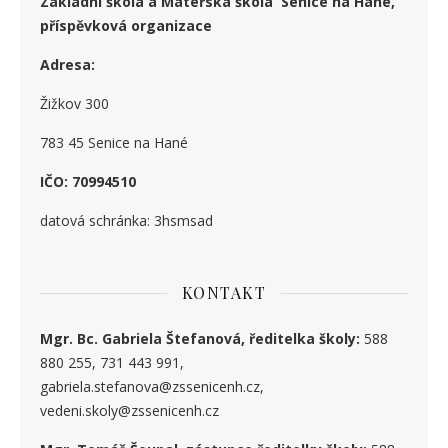
Základní škola a Mateřská škola Senice na Hané,
příspěvková organizace
Adresa:
Žižkov 300
783 45 Senice na Hané
IČO: 70994510
datová schránka: 3hsmsad
KONTAKT
Mgr. Bc. Gabriela Štefanová, ředitelka školy:
588
880 255, 731 443 991,
gabriela.stefanova@zssenicenh.cz,
vedeni.skoly@zssenicenh.cz