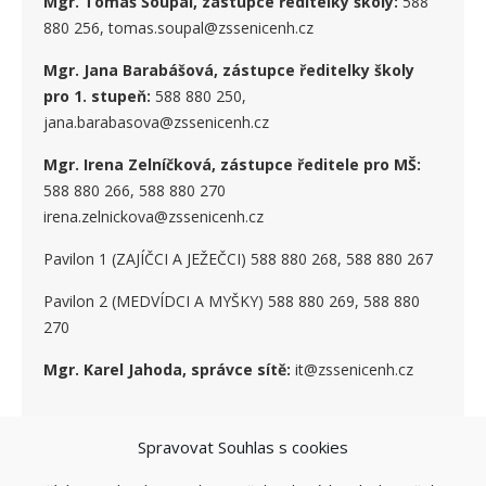
Mgr. Tomáš Šoupal, zástupce ředitelky školy:
588
880 256, tomas.soupal@zssenicenh.cz
Mgr. Jana Barabášová, zástupce ředitelky školy
pro 1. stupe
ň
:
588 880 250,
jana.barabasova@zssenicenh.cz
Mgr. Irena Zelníčková, zástupce ředitele pro MŠ:
588 880 266, 588 880 270
irena.zelnickova@zssenicenh.cz
Pavilon 1 (ZAJÍČCI A JEŽEČCI) 588 880 268, 588 880 267
Pavilon 2 (MEDVÍDCI A MYŠKY) 588 880 269, 588 880
270
Mgr. Karel Jahoda, správce sítě:
it@zssenicenh.cz
Spravovat Souhlas s cookies
SOCIÁLNÍ SÍTĚ