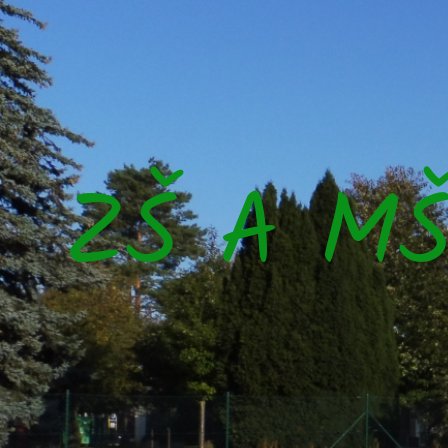
ZŠ A M