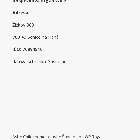
příspěvková organizace
Adresa:
Žižkov 300
783 45 Senice na Hané
IČO: 70994510
datová schránka: 3hsmsad
Ashe Child theme of ashe Šablona od
WP Royal
.