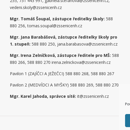
255, 731 443 991, gabriela.stefanova@zssenicenh.cz,
vedeni.skoly@zssenicenh.cz
Mgr. Tomáš Šoupal, zástupce ředitelky školy:
588
880 256, tomas.soupal@zssenicenh.cz
Mgr. Jana Barabášová, zástupce ředitelky školy pro
1. stupe
ň
:
588 880 250, jana.barabasova@zssenicenh.cz
Mgr. Irena Zelníčková, zástupce ředitele pro MŠ:
588
880 266, 588 880 270 irena.zelnickova@zssenicenh.cz
Pavilon 1 (ZAJÍČCI A JEŽEČCI) 588 880 268, 588 880 267
Pavilon 2 (MEDVÍDCI A MYŠKY) 588 880 269, 588 880 270
Mgr. Karel Jahoda, správce sítě:
it@zssenicenh.cz
Po