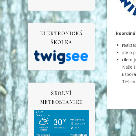
ELEKTRONICKÁ
koordiná
ŠKOLKA
realiza
jde o p
cílem j
Naše š
uspořá
Těšetic
ŠKOLNÍ
METEOSTANICE