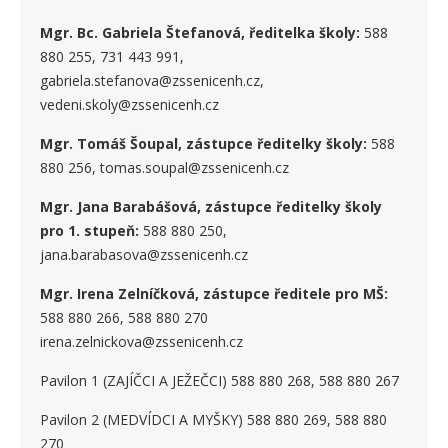
Mgr. Bc. Gabriela Štefanová, ředitelka školy:
588
880 255, 731 443 991,
gabriela.stefanova@zssenicenh.cz,
vedeni.skoly@zssenicenh.cz
Mgr. Tomáš Šoupal, zástupce ředitelky školy:
588
880 256, tomas.soupal@zssenicenh.cz
Mgr. Jana Barabášová, zástupce ředitelky školy
pro 1. stupe
ň
:
588 880 250,
jana.barabasova@zssenicenh.cz
Mgr. Irena Zelníčková, zástupce ředitele pro MŠ:
588 880 266, 588 880 270
irena.zelnickova@zssenicenh.cz
Pavilon 1 (ZAJÍČCI A JEŽEČCI) 588 880 268, 588 880 267
Pavilon 2 (MEDVÍDCI A MYŠKY) 588 880 269, 588 880
270