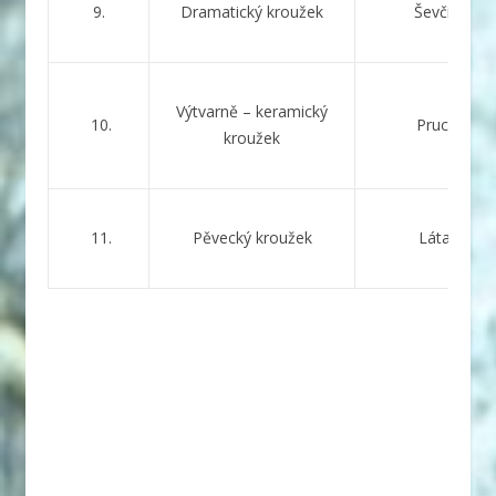
9.
Dramatický kroužek
Ševčíková
Výtvarně – keramický
10.
Prucková
kroužek
11.
Pěvecký kroužek
Látalová