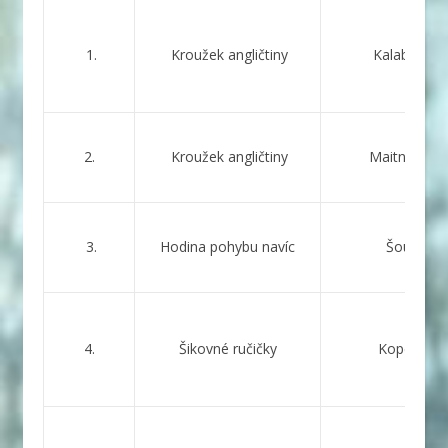
1.
Kroužek angličtiny
Kalabisová
2.
Kroužek angličtiny
Maitnerová
3.
Hodina pohybu navíc
Šoupal
4.
Šikovné ručičky
Kopecká