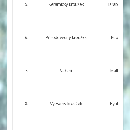
5.
Keramický kroužek
Barabášová
6.
Přírodovědný kroužek
Kubová
7.
Vaření
Málková
8.
Výtvarný kroužek
Hynková