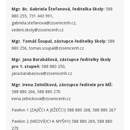
Mgr. Bc. Gabriela Štefanová, ředitelka školy:
588
880 255, 731 443 991,
gabriela.stefanova@zssenicenh.cz,
vedeni.skoly@zssenicenh.cz
Mgr. Tomáš Šoupal, zástupce ředitelky školy:
588
880 256, tomas.soupal@zssenicenh.cz
Mgr. Jana Barabášová, zástupce ředitelky školy
pro 1. stupe
ň
:
588 880 250,
jana.barabasova@zssenicenh.cz
Mgr. Irena Zelníčková, zástupce ředitele pro MŠ:
588 880 266, 588 880 270
irena.zelnickova@zssenicenh.cz
Pavilon 1 (ZAJÍČCI A JEŽEČCI) 588 880 268, 588 880 267
Pavilon 2 (MEDVÍDCI A MYŠKY) 588 880 269, 588 880
270