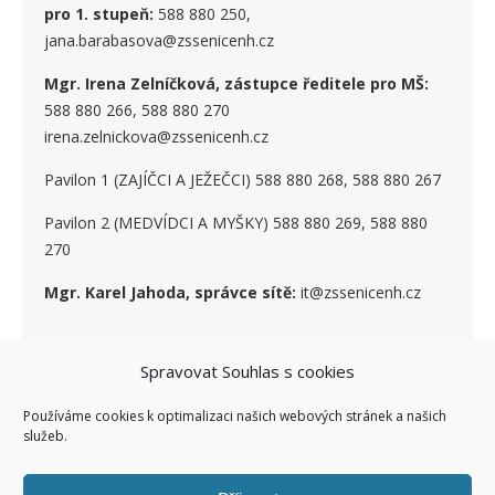
pro 1. stupe
ň
:
588 880 250,
jana.barabasova@zssenicenh.cz
Mgr. Irena Zelníčková, zástupce ředitele pro MŠ:
588 880 266, 588 880 270
irena.zelnickova@zssenicenh.cz
Pavilon 1 (ZAJÍČCI A JEŽEČCI) 588 880 268, 588 880 267
Pavilon 2 (MEDVÍDCI A MYŠKY) 588 880 269, 588 880
270
Mgr. Karel Jahoda, správce sítě:
it@zssenicenh.cz
Spravovat Souhlas s cookies
SOCIÁLNÍ SÍTĚ
Používáme cookies k optimalizaci našich webových stránek a našich
služeb.