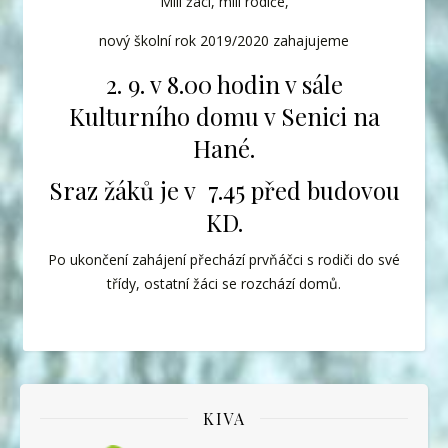
Milí žáci, milí rodiče,
nový školní rok 2019/2020 zahajujeme
2. 9. v 8.00 hodin v sále
Kulturního domu v Senici na
Hané.
Sraz žáků je v 7.45 před budovou
KD.
Po ukončení zahájení přechází prvňáčci s rodiči do své
třídy, ostatní žáci se rozchází domů.
KIVA