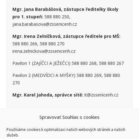
Mgr. Jana Barabášová, zástupce ředitelky školy
pro 1. stupe
ň
:
588 880 250,
jana.barabasova@zssenicenh.cz
Mgr. Irena Zelníčková, zástupce ředitele pro MŠ:
588 880 266, 588 880 270
irena.zelnickova@zssenicenh.cz
Pavilon 1 (ZAJÍČCI A JEŽEČCI) 588 880 268, 588 880 267
Pavilon 2 (MEDVÍDCI A MYŠKY) 588 880 269, 588 880
270
Mgr. Karel Jahoda, správce sítě:
it@zssenicenh.cz
Spravovat Souhlas s cookies
SOCIÁLNÍ SÍTĚ
Používáme cookies k optimalizaci našich webových stránek a našich
služeb.