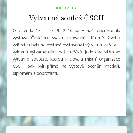
AKTIVITY
Výtvarná soutěž ČSCH
O víkendu 17. – 18. 9. 2016 se v naší obci konala
výstava Českého svazu chovatelů. Kromě živého
zvířectva byla na výstavě vystaveny i výtvarná zvířata –
vybraná výtvarná dílka našich žáků. Jednotliví vítězové
výtvarné soutěže, kterou iniciovala místní organizace
ČSCH, pak byli přímo na výstavě oceněni medailí,
diplomem a dobrotami.