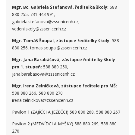
Mgr. Bc. Gabriela Štefanová, ředitelka školy:
588
880 255, 731 443 991,
gabriela.stefanova@zssenicenh.cz,
vedeni.skoly@zssenicenh.cz
Mgr. Tomáš Šoupal, zástupce ředitelky školy:
588
880 256, tomas.soupal@zssenicenh.cz
Mgr. Jana Barabášová, zástupce ředitelky školy
pro 1. stupe
ň
:
588 880 250,
jana.barabasova@zssenicenh.cz
Mgr. Irena Zelníčková, zástupce ředitele pro MŠ:
588 880 266, 588 880 270
irena.zelnickova@zssenicenh.cz
Pavilon 1 (ZAJÍČCI A JEŽEČCI) 588 880 268, 588 880 267
Pavilon 2 (MEDVÍDCI A MYŠKY) 588 880 269, 588 880
270