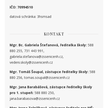
IČO: 70994510
datová schránka: 3hsmsad
KONTAKT
Mgr. Bc. Gabriela Štefanová, ředitelka školy:
588
880 255, 731 443 991,
gabriela.stefanova@zssenicenh.cz,
vedeni.skoly@zssenicenh.cz
Mgr. Tomáš Šoupal, zástupce ředitelky školy:
588
880 256, tomas.soupal@zssenicenh.cz
Mgr. Jana Barabášová, zástupce ředitelky školy
pro 1. stupe
ň
:
588 880 250,
jana.barabasova@zssenicenh.cz
Mgr. Irena Zelníčková, zástupce ředitele pro MŠ: