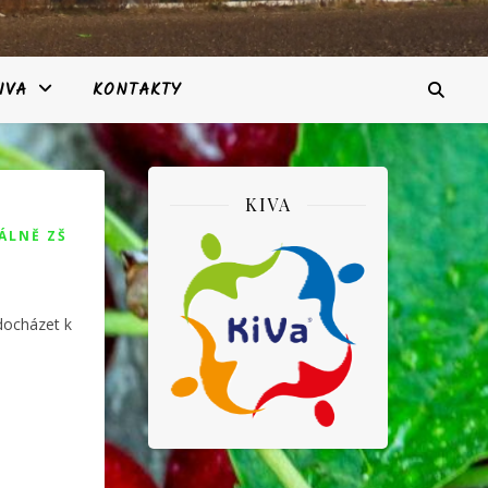
IVA
KONTAKTY
KIVA
ÁLNĚ ZŠ
 docházet k