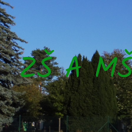
ZŠ A M