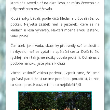
která nás zavedla až na okraj lesa, se místy červenala a
příjemně nám osvěžovala.
Kluci i holky bádali, podle klíčů hledali a určovali vše, co
potkali. Největší zážitek měli z ještěrek, které se na
kládách u lesa vyhřívaly. Někteří možná živou ještěrku
viděli prvně.
Čas utekl jako voda, skupinky předvedly své znalosti a
nezbývalo, než se vydat na zpáteční cestu. Dolů to šlo
rychleji, ale i tak jsme nožky docela protáhli. Odměna, v
podobě nanuku, jistě přišla k chuti.
Všichni zaslouží velikou pochvalu. Zjistili jsme, že jsme
správná parta, že si umíme pomáhat, poradit si, že nás
to spolu prostě baví. A to je to nejdůležitější.