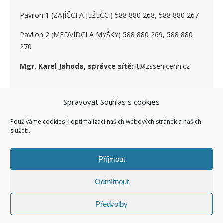
Pavilon 1 (ZAJÍČCI A JEŽEČCI) 588 880 268, 588 880 267
Pavilon 2 (MEDVÍDCI A MYŠKY) 588 880 269, 588 880
270
Mgr. Karel Jahoda, správce sítě:
it@zssenicenh.cz
Spravovat Souhlas s cookies
SOCIÁLNÍ SÍTĚ
Používáme cookies k optimalizaci našich webových stránek a našich
služeb.
Příjmout
Odmítnout
Ashe Child theme of ashe
Facebook ZŠ I
Kontakty I
Předvolby
Šablona od
WP Royal
.