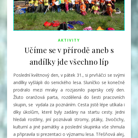
AKTIVITY
Učíme se v přírodě aneb s
andílky jde všechno líp
Poslední květnový den, v pátek 31., si prvňáčci se svými
andílky vyšlápli do senického lesa. Sluníčko se konečně
prodralo mezi mraky a rozjasnilo paprsky celý den.
Žluto oranžová parta, rozdělená do šesti pracovních
skupin, se vydala za poznáním.
Cesta jistě lépe utíkala i
díky úkolům, které byly zadány na startu cesty. Jedni
hledali rostliny, jiní poznávali stromy, ptáky, živočichy,
kulturní a jiné památky a poslední skupinka vše shrnula
a připravila si prezentaci o významu lesa. Třešňová alej,