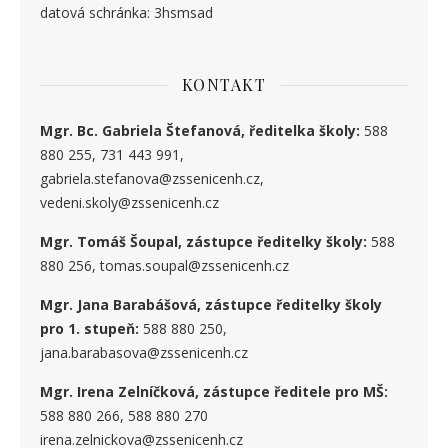
datová schránka: 3hsmsad
KONTAKT
Mgr. Bc. Gabriela Štefanová, ředitelka školy:
588
880 255, 731 443 991,
gabriela.stefanova@zssenicenh.cz,
vedeni.skoly@zssenicenh.cz
Mgr. Tomáš Šoupal, zástupce ředitelky školy:
588
880 256, tomas.soupal@zssenicenh.cz
Mgr. Jana Barabášová, zástupce ředitelky školy
pro 1. stupe
ň
:
588 880 250,
jana.barabasova@zssenicenh.cz
Mgr. Irena Zelníčková, zástupce ředitele pro MŠ:
588 880 266, 588 880 270
irena.zelnickova@zssenicenh.cz