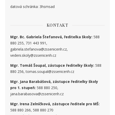
datová schránka: 3hsmsad
KONTAKT
Mgr. Bc. Gabriela Štefanová, ředitelka školy:
588
880 255, 731 443 991,
gabriela.stefanova@zssenicenh.cz,
vedeni.skoly@zssenicenh.cz
Mgr. Tomáš Šoupal, zástupce ředitelky školy:
588
880 256, tomas.soupal@zssenicenh.cz
Mgr. Jana Barabášová, zástupce ředitelky školy
pro 1. stupe
ň
:
588 880 250,
jana.barabasova@zssenicenh.cz
Mgr. Irena Zelníčková, zástupce ředitele pro MŠ:
588 880 266, 588 880 270