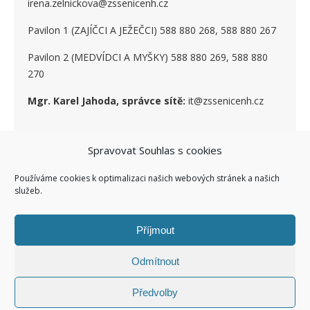
irena.zelnickova@zssenicenh.cz
Pavilon 1 (ZAJÍČCI A JEŽEČCI) 588 880 268, 588 880 267
Pavilon 2 (MEDVÍDCI A MYŠKY) 588 880 269, 588 880
270
Mgr. Karel Jahoda, správce sítě:
it@zssenicenh.cz
Spravovat Souhlas s cookies
SOCIÁLNÍ SÍTĚ
Používáme cookies k optimalizaci našich webových stránek a našich
služeb.
Příjmout
Odmítnout
Ashe Child theme of ashe
Facebook ZŠ I
Kontakty I
Předvolby
Šablona od
WP Royal
.