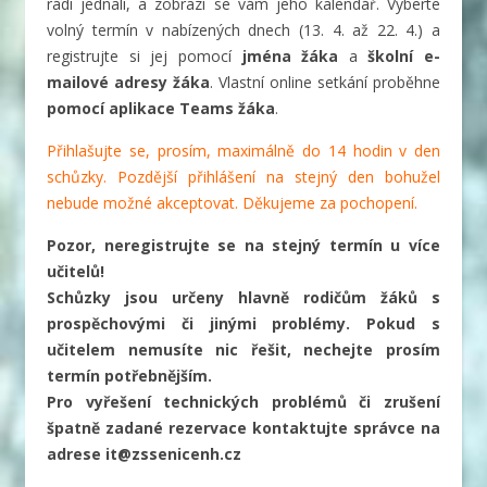
rádi jednali, a zobrazí se vám jeho kalendář. Vyberte
volný termín v nabízených dnech (13. 4. až 22. 4.) a
registrujte si jej pomocí
jména žáka
a
školní e-
mailové adresy žáka
. Vlastní online setkání proběhne
pomocí aplikace Teams žáka
.
Přihlašujte se, prosím, maximálně do 14 hodin v den
schůzky. Pozdější přihlášení na stejný den bohužel
nebude možné akceptovat. Děkujeme za pochopení.
Pozor, neregistrujte se na stejný termín u více
učitelů!
Schůzky jsou určeny hlavně rodičům žáků s
prospěchovými či jinými problémy. Pokud s
učitelem nemusíte nic řešit, nechejte prosím
termín potřebnějším.
Pro vyřešení technických problémů či zrušení
špatně zadané rezervace kontaktujte správce na
adrese it@zssenicenh.cz