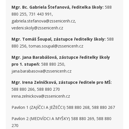
Mgr. Bc. Gabriela Štefanová, ředitelka školy:
588
880 255, 731 443 991,
gabriela.stefanova@zssenicenh.cz,
vedeni.skoly@zssenicenh.cz
Mgr. Tomáš Šoupal, zástupce ředitelky školy:
588
880 256, tomas.soupal@zssenicenh.cz
Mgr. Jana Barabášová, zástupce ředitelky školy
pro 1. stupe
ň
:
588 880 250,
jana.barabasova@zssenicenh.cz
Mgr. Irena Zelníčková, zástupce ředitele pro MŠ:
588 880 266, 588 880 270
irena.zelnickova@zssenicenh.cz
Pavilon 1 (ZAJÍČCI A JEŽEČCI) 588 880 268, 588 880 267
Pavilon 2 (MEDVÍDCI A MYŠKY) 588 880 269, 588 880
270