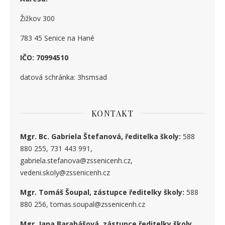
Žižkov 300
783 45 Senice na Hané
IČO: 70994510
datová schránka: 3hsmsad
KONTAKT
Mgr. Bc. Gabriela Štefanová, ředitelka školy:
588
880 255, 731 443 991,
gabriela.stefanova@zssenicenh.cz,
vedeni.skoly@zssenicenh.cz
Mgr. Tomáš Šoupal, zástupce ředitelky školy:
588
880 256, tomas.soupal@zssenicenh.cz
Mgr. Jana Barabášová, zástupce ředitelky školy