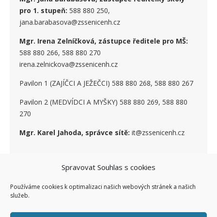
pro 1. stupe
ň
:
588 880 250,
jana.barabasova@zssenicenh.cz
Mgr. Irena Zelníčková, zástupce ředitele pro MŠ:
588 880 266, 588 880 270
irena.zelnickova@zssenicenh.cz
Pavilon 1 (ZAJÍČCI A JEŽEČCI) 588 880 268, 588 880 267
Pavilon 2 (MEDVÍDCI A MYŠKY) 588 880 269, 588 880
270
Mgr. Karel Jahoda, správce sítě:
it@zssenicenh.cz
SOCIÁLNÍ SÍTĚ
Spravovat Souhlas s cookies
Používáme cookies k optimalizaci našich webových stránek a našich
služeb.