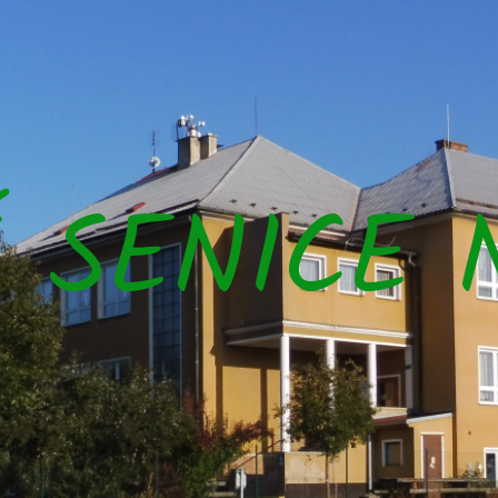
Š SENICE 