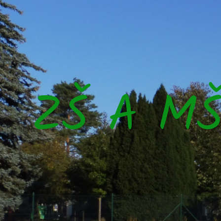
ZŠ A M