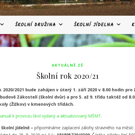
ŠKOLNÍ DRUŽINA
ŠKOLNÍ JÍDELNA
K
AKTUÁLNĚ ZŠ
Školní rok 2020/21
k 2020/2021 bude zahájen v úterý 1. září 2020 v 8.00 hodin pro 
v budově Zákostelí (školní dvůr) a pro 5. až 9. třídu taktéž od 8.0
koly (Žižkov) v kmenových třídách.
anuál k provozu škol vydaný a aktualizovaný MŠMT.
školní jídelně –
připomínáme zaplacení zálohy stravného na měsíc
platná do 25. 8. 2020 na č.ú.:
181805720/0300
. Částka zálohy činí 50