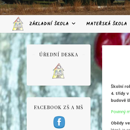
ZÁKLADNÍ ŠKOLA
MATEŘSKÁ ŠKOLA
ÚŘEDNÍ DESKA
Školní ro
4. třídy 
budově š
FACEBOOK ZŠ A MŠ
Povinný m
Obědy ve 
která je s