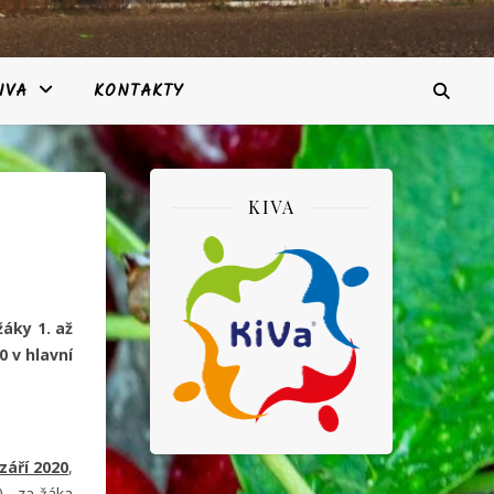
IVA
KONTAKTY
KIVA
žáky 1. až
0 v hlavní
září 2020
,
0,- za žáka