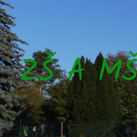
ZŠ A M