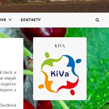
IVA
KONTAKTY
KIVA
i žáci 8. a
al Matyáš
. Doplní ho
děkujeme a
 Ševčíková