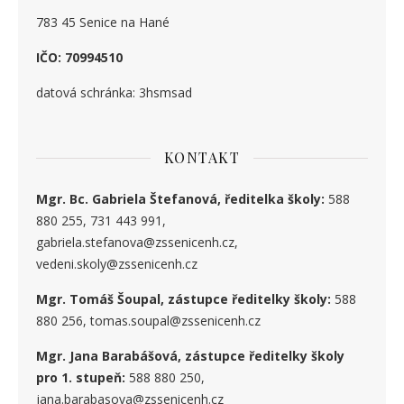
783 45 Senice na Hané
IČO: 70994510
datová schránka: 3hsmsad
KONTAKT
Mgr. Bc. Gabriela Štefanová, ředitelka školy:
588
880 255, 731 443 991,
gabriela.stefanova@zssenicenh.cz,
vedeni.skoly@zssenicenh.cz
Mgr. Tomáš Šoupal, zástupce ředitelky školy:
588
880 256, tomas.soupal@zssenicenh.cz
Mgr. Jana Barabášová, zástupce ředitelky školy
pro 1. stupe
ň
:
588 880 250,
jana.barabasova@zssenicenh.cz