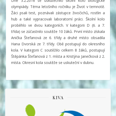
Dne 3.2.2016 se uskutečnilo školní kolo biologické
olympiády. Téma letošního ročníku je Život v temnotě.
Žáci psali test, poznávali zástupce živočichů, rostlin a
hub a také vypracovali laboratorní práci. Školní kolo
proběhlo ve dvou kategoriích. V kategorii D (6. a 7.
třída) se zúčastnilo soutěže 10 žáků. První místo získala
Anička Štefanová ze 6. třídy a druhé místo obsadila
Hana Dvorská ze 7. třídy. Obě postupují do okresního
kola. V kategorii C soutěžilo celkem 8 žáků, postupují
Štěpánka Štefanová z 1. místa a Kristýna Janečková z 2.
místa. Okresní kola soutěže se uskuteční v dubnu.
KIVA