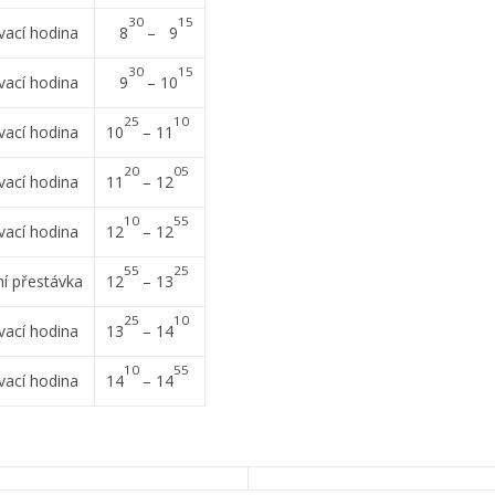
30
15
vací hodina
8
– 9
30
15
vací hodina
9
– 10
25
10
vací hodina
10
– 11
20
05
vací hodina
11
– 12
10
55
vací hodina
12
– 12
55
25
ní přestávka
12
– 13
25
10
vací hodina
13
– 14
10
55
vací hodina
14
– 14