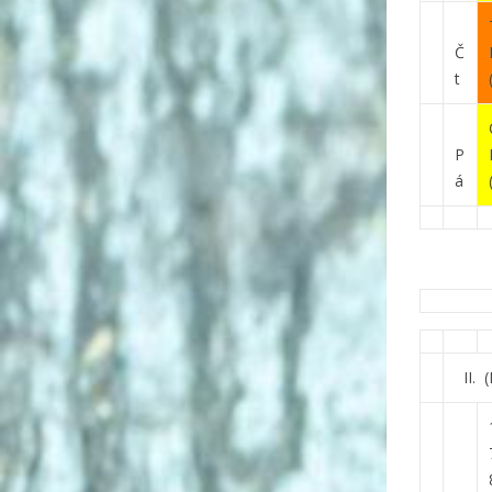
Č
t
P
á
II.