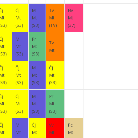
Čj
Čj
M
Tv
Hv
Mt
Mt
Mt
Mt
Mt
(S3)
(S3)
(S3)
(TV)
(37)
Čj
M
Pr
Tv
Mt
Mt
Mt
Mt
(S3)
(S3)
(S3)
Čj
Čj
M
Čj
Mt
Mt
Mt
Mt
(S3)
(S3)
(S3)
(S3)
Čj
Čj
M
Pr
Mt
Mt
Mt
Mt
(S3)
(S3)
(S3)
(S3)
Čj
M
Čj
Vv
Pc
Mt
Mt
Mt
Mt
Mt