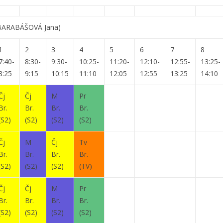
BARABÁŠOVÁ Jana)
1
2
3
4
5
6
7
8
7:40-
8:30-
9:30-
10:25-
11:20-
12:10-
12:55-
13:25-
8:25
9:15
10:15
11:10
12:05
12:55
13:25
14:10
Čj
Čj
M
Pr
Br.
Br.
Br.
Br.
(S2)
(S2)
(S2)
(S2)
Čj
M
Čj
Tv
Br.
Br.
Br.
Br.
(S2)
(S2)
(S2)
(TV)
Čj
Čj
M
Pr
Br.
Br.
Br.
Br.
(S2)
(S2)
(S2)
(S2)