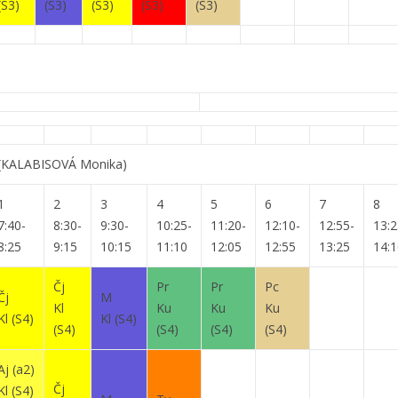
(S3)
(S3)
(S3)
(S3)
(S3)
(KALABISOVÁ Monika)
1
2
3
4
5
6
7
8
7:40-
8:30-
9:30-
10:25-
11:20-
12:10-
12:55-
13:2
8:25
9:15
10:15
11:10
12:05
12:55
13:25
14:1
Čj
Pr
Pr
Pc
Čj
M
Kl
Ku
Ku
Ku
Kl
(S4)
Kl
(S4)
(S4)
(S4)
(S4)
(S4)
Aj
(a2)
Čj
Kl
(S4)