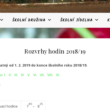
ŠKOLNÍ DRUŽINA
ŠKOLNÍ JÍDELNA
K
Rozvrhy hodin 2018/19
atný od 1. 2. 2019 do konce školního roku 2018/19.
u: I.
II.
III.
IV.
V.
VI.
VII.
VIII.
IX.
:
40
25
vací hodina
7
– 8