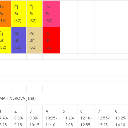
Tv
Čj
Čj
Hv
Br.
Br.
Br.
Br.
(TV)
(S2)
(S2)
(S2)
Čj
M
Pc
Vv
Br.
Br.
Br.
Br.
(S2)
(S2)
(S2)
(S2)
(MAITNEROVÁ Jana)
1
2
3
4
5
6
7
8
7:40-
8:30-
9:30-
10:25-
11:20-
12:10-
12:55-
13:25-
8:25
9:15
10:15
11:10
12:05
12:55
13:25
14:10