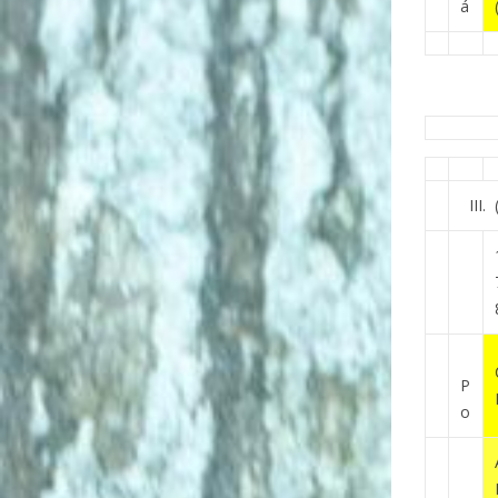
á
III.
P
o