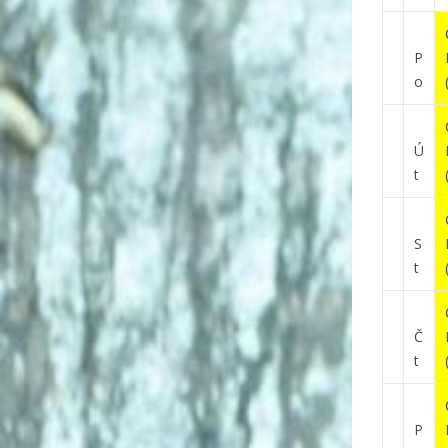
P
o
Ú
t
S
t
Č
t
P