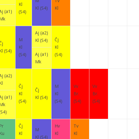
M
Tv
Kl
Kl
(S4)
Kl
Aj
(a1)
(S4)
Mk
Aj
(a2)
M
Čj
Kl
(S4)
Čj
Kl
Kl
Kl
(S4)
Aj
(a1)
(S4)
(S4)
Mk
Aj
(a2)
Kl
Čj
M
Vv
Vv
Čj
Kl
Kl
Br.
Br.
Aj
(a1)
Kl
(S4)
(S4)
(S4)
(S4)
(S4)
Mk
(S4)
Pr
Čj
Hv
Tv
M
Ku
Kl
Kl
Kl
Kl
(S4)