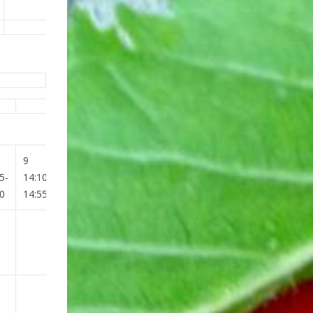
9
5-
14:10-
0
14:55