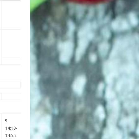
9
14:10-
14:55