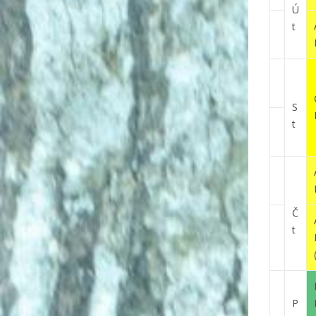
Ú
t
S
t
Č
t
P