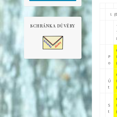
I.
(
SCHRÁNKA DŮVĚRY
P
o
Ú
t
S
t