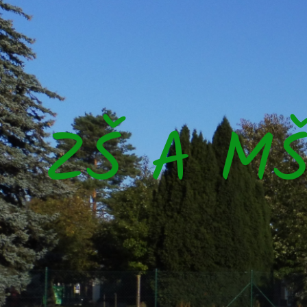
ZŠ A M