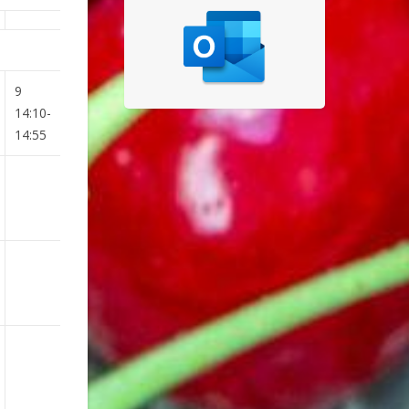
9
14:10-
14:55