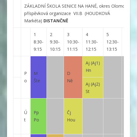
ZÁKLADNÍ ŠKOLA SENICE NA HANÉ, okres Olomouc,
příspěvková organizace
VII.B
(HOUDKOVÁ
Markéta)
DISTANČNĚ
1
2
3
4
5
6
8:30-
9:30-
10:30-
11:30-
12:30-
14:10
9:15
10:15
11:15
12:15
13:15
15:55
Aj
(Aj1)
Hn
P
M
D
o
Šte
Ně
Aj
(Aj2)
St
Ú
Pp
Čj
t
Po
Hou