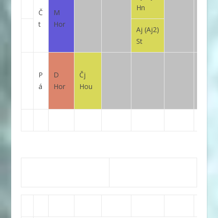
Hn
Č
M
t
Hor
Aj
(Aj2)
St
P
D
Čj
á
Hor
Hou