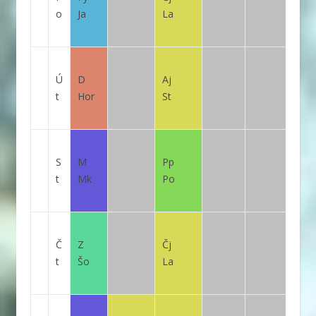
o
Ja
La
Ú
D
Aj
t
Hor
St
S
M
Pp
t
Mk
Po
Č
Z
Čj
t
Šo
La