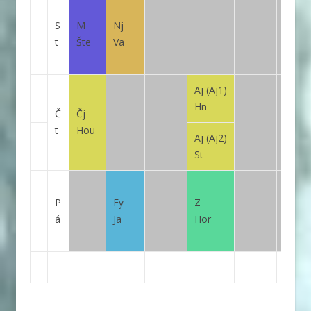
S
M
Nj
t
Šte
Va
Aj
(Aj1)
Hn
Č
Čj
t
Hou
Aj
(Aj2)
St
P
Fy
Z
á
Ja
Hor