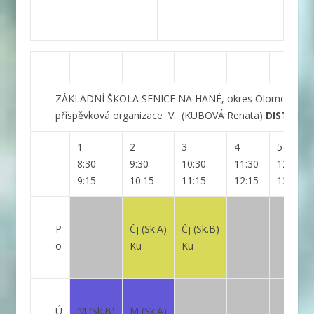
ZÁKLADNÍ ŠKOLA SENICE NA HANÉ, okres Olomouc,
příspěvková organizace
V.
(KUBOVÁ Renata)
DISTANČ
1
2
3
4
5
8:30-
9:30-
10:30-
11:30-
12:30-
9:15
10:15
11:15
12:15
13:15
P
Čj
(Sk.A)
Čj
(Sk.B)
o
Ku
Ku
Ú
M
(Sk.B)
M
(Sk.A)