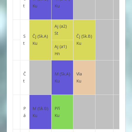
t
Ku
Ku
Aj
(a2)
St
S
Čj
(Sk.A)
Čj
(Sk.B)
t
Ku
Ku
Aj
(a1)
Hn
Č
M
(Sk.A)
Vla
t
Ku
Ku
P
M
(Sk.B)
Pří
á
Ku
Ku