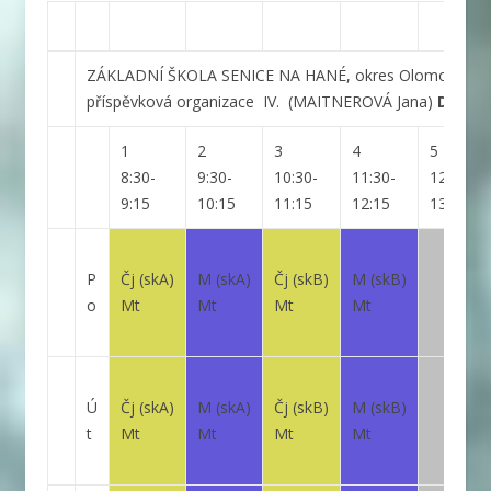
ZÁKLADNÍ ŠKOLA SENICE NA HANÉ, okres Olomouc,
příspěvková organizace
IV.
(MAITNEROVÁ Jana)
DISTA
1
2
3
4
5
8:30-
9:30-
10:30-
11:30-
12:30-
9:15
10:15
11:15
12:15
13:15
P
Čj
(skA)
M
(skA)
Čj
(skB)
M
(skB)
o
Mt
Mt
Mt
Mt
Ú
Čj
(skA)
M
(skA)
Čj
(skB)
M
(skB)
t
Mt
Mt
Mt
Mt