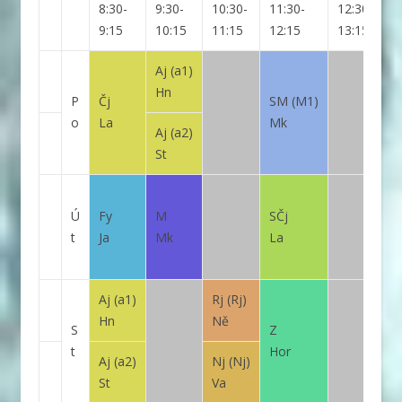
8:30-
9:30-
10:30-
11:30-
12:30-
1
9:15
10:15
11:15
12:15
13:15
1
Aj
(a1)
Hn
P
Čj
SM
(M1)
o
La
Mk
Aj
(a2)
St
Ú
Fy
M
SČj
t
Ja
Mk
La
Aj
(a1)
Rj
(Rj)
Hn
Ně
S
Z
t
Hor
Aj
(a2)
Nj
(Nj)
St
Va