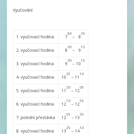
Vyučování:
40
25
1. vyučovací hodina
7
– 8
30
15
2. vyučovací hodina
8
– 9
30
15
3. vyučovací hodina
9
– 10
25
10
4. vyučovací hodina
10
– 11
20
05
5. vyučovací hodina
11
– 12
10
55
6. vyučovací hodina
12
– 12
55
25
7. polední přestávka
12
– 13
25
10
8. vyučovací hodina
13
– 14