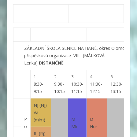
ZÁKLADNÍ ŠKOLA SENICE NA HANÉ, okres Olomouc,
příspěvková organizace
VIII.
(MÁLKOVÁ
Lenka)
DISTANČNĚ
1
2
3
4
5
6
8:30-
9:30-
10:30-
11:30-
12:30-
14:
9:15
10:15
11:15
12:15
13:15
15:
Nj
(Nj)
Va
P
M
D
(mim)
o
Mk
Hor
Rj
(Rj)