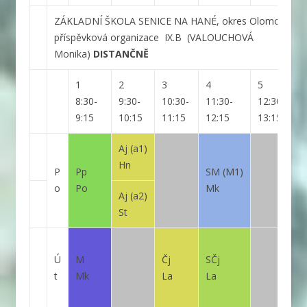
ZÁKLADNÍ ŠKOLA SENICE NA HANÉ, okres Olomouc,
příspěvková organizace
IX.B
(VALOUCHOVÁ
Monika)
DISTANČNĚ
1
2
3
4
5
6
8:30-
9:30-
10:30-
11:30-
12:30-
1
9:15
10:15
11:15
12:15
13:15
1
Aj
(a1)
Hn
P
Pp
SM
(M1)
o
Po
Mk
Aj
(a2)
St
Ú
M
Čj
SČj
t
Mk
La
La