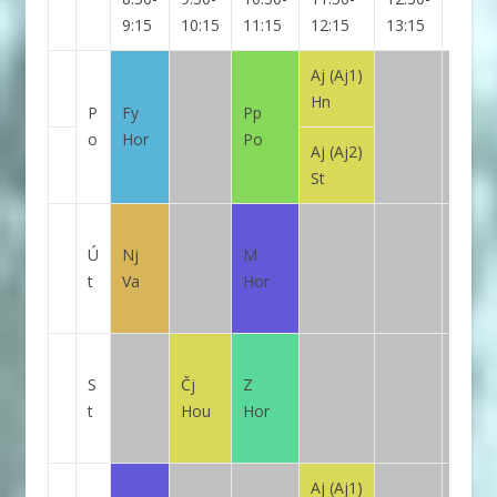
9:15
10:15
11:15
12:15
13:15
15:55
Aj
(Aj1)
Hn
P
Fy
Pp
o
Hor
Po
Aj
(Aj2)
St
Ú
Nj
M
t
Va
Hor
S
Čj
Z
t
Hou
Hor
Aj
(Aj1)