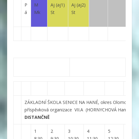
P
M
Aj
(aj1)
Aj
(aj2)
á
Mk
St
St
ZÁKLADNÍ ŠKOLA SENICE NA HANÉ, okres Olomouc,
příspěvková organizace
VII.A
(HORNYCHOVÁ Hana)
DISTANČNĚ
1
2
3
4
5
6
8:30-
9:30-
10:30-
11:30-
12:30-
14:10