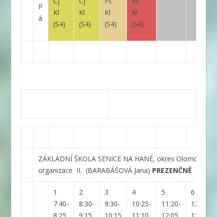
Čj
Čj
Pc
Vv
P
Kl
Kl
Kl
Kl
á
(S4)
(S4)
(S4)
(S4)
ZÁKLADNÍ ŠKOLA SENICE NA HANÉ, okres Olomouc, př
organizace
II.
(BARABÁŠOVÁ Jana)
PREZENČNĚ
1
2
3
4
5
6
7:40-
8:30-
9:30-
10:25-
11:20-
12:10-
8:25
9:15
10:15
11:10
12:05
12:55