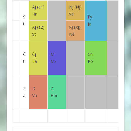
Aj
(a1)
Nj
(Nj)
Hn
Va
S
Fy
t
Ja
Aj
(a2)
Rj
(Rj)
St
Ně
Č
Čj
M
Ch
t
La
Mk
Po
P
D
Z
á
Va
Hor