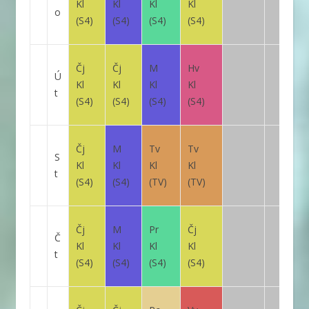
Kl
Kl
Kl
Kl
o
(S4)
(S4)
(S4)
(S4)
Čj
Čj
M
Hv
Ú
Kl
Kl
Kl
Kl
t
(S4)
(S4)
(S4)
(S4)
Čj
M
Tv
Tv
S
Kl
Kl
Kl
Kl
t
(S4)
(S4)
(TV)
(TV)
Čj
M
Pr
Čj
Č
Kl
Kl
Kl
Kl
t
(S4)
(S4)
(S4)
(S4)