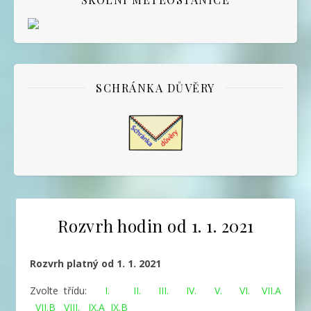
SCHRÁNKA DŮVĚRY
Rozvrh hodin od 1. 1. 2021
Rozvrh platný od 1. 1. 2021
Zvolte třídu:
I.
II.
III.
IV.
V.
VI.
VII.A
VII.B
VIII.
IX.A
IX.B