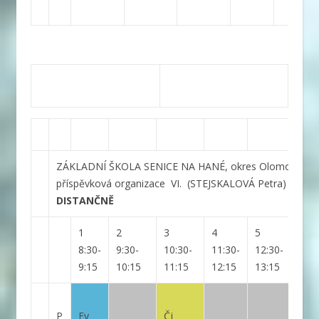
ZÁKLADNÍ ŠKOLA SENICE NA HANÉ, okres Olomouc,
příspěvková organizace
VI.
(STEJSKALOVÁ Petra)
DISTANČNĚ
1
2
3
4
5
6
8:30-
9:30-
10:30-
11:30-
12:30-
14:1
9:15
10:15
11:15
12:15
13:15
15:5
P
Fy
Čj