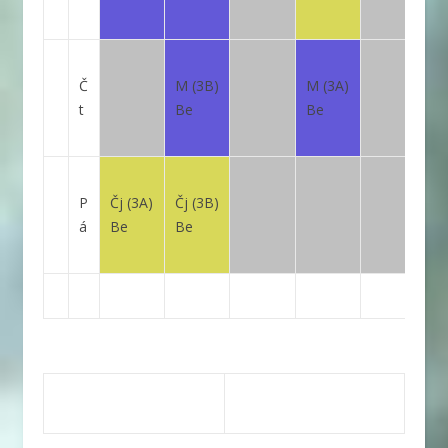
Č
M
(3B)
M
(3A)
t
Be
Be
P
Čj
(3A)
Čj
(3B)
á
Be
Be