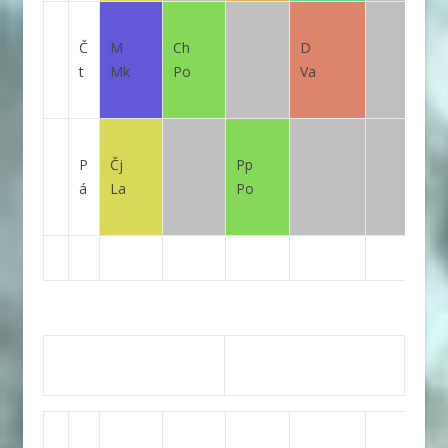
Č
M
Ch
D
t
Mk
Po
Va
P
Čj
Pp
á
La
Po