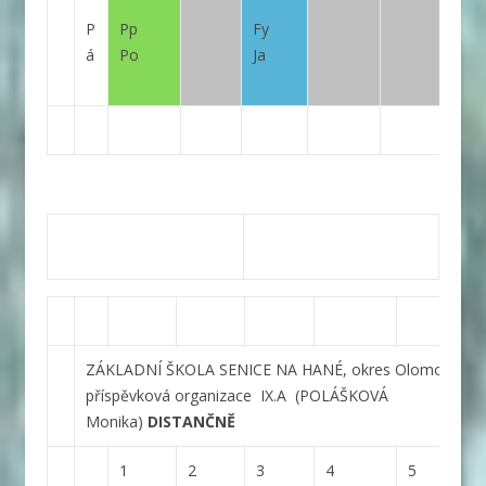
P
Pp
Fy
á
Po
Ja
ZÁKLADNÍ ŠKOLA SENICE NA HANÉ, okres Olomouc,
příspěvková organizace
IX.A
(POLÁŠKOVÁ
Monika)
DISTANČNĚ
1
2
3
4
5
6