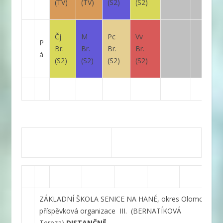
(TV)
(TV)
(S2)
(S2)
Čj
M
Pc
Vv
P
Br.
Br.
Br.
Br.
á
(S2)
(S2)
(S2)
(S2)
ZÁKLADNÍ ŠKOLA SENICE NA HANÉ, okres Olomouc,
příspěvková organizace
III.
(BERNATÍKOVÁ
Tereza)
DISTANČNĚ