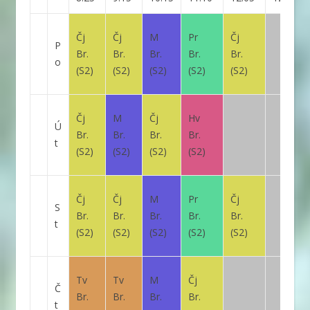
Čj
Čj
M
Pr
Čj
P
Br.
Br.
Br.
Br.
Br.
o
(S2)
(S2)
(S2)
(S2)
(S2)
Čj
M
Čj
Hv
Ú
Br.
Br.
Br.
Br.
t
(S2)
(S2)
(S2)
(S2)
Čj
Čj
M
Pr
Čj
S
Br.
Br.
Br.
Br.
Br.
t
(S2)
(S2)
(S2)
(S2)
(S2)
Tv
Tv
M
Čj
Č
Br.
Br.
Br.
Br.
t