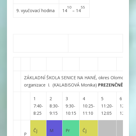
10
55
9. vyučovací hodina
14
– 14
ZÁKLADNÍ ŠKOLA SENICE NA HANÉ, okres Olomouc, př
organizace
I.
(KALABISOVÁ Monika)
PREZENČNĚ
1
2
3
4
5
6
7:40-
8:30-
9:30-
10:25-
11:20-
12:10-
8:25
9:15
10:15
11:10
12:05
12:55
Čj
M
Pr
Čj
P