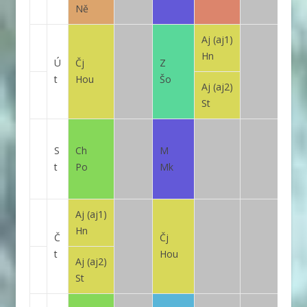
Ně
Aj
(aj1)
Hn
Ú
Čj
Z
t
Hou
Šo
Aj
(aj2)
St
S
Ch
M
t
Po
Mk
Aj
(aj1)
Hn
Č
Čj
t
Hou
Aj
(aj2)
St