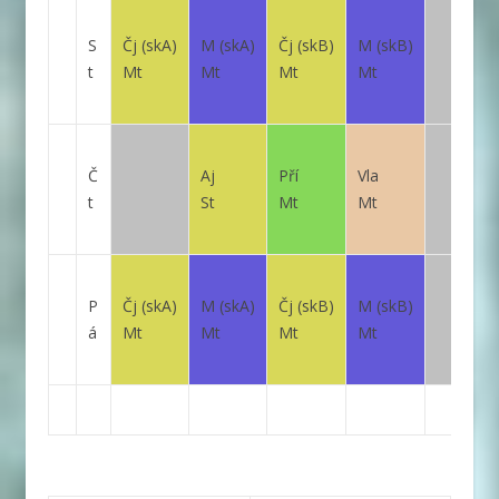
S
Čj
(skA)
M
(skA)
Čj
(skB)
M
(skB)
t
Mt
Mt
Mt
Mt
Č
Aj
Pří
Vla
t
St
Mt
Mt
P
Čj
(skA)
M
(skA)
Čj
(skB)
M
(skB)
á
Mt
Mt
Mt
Mt