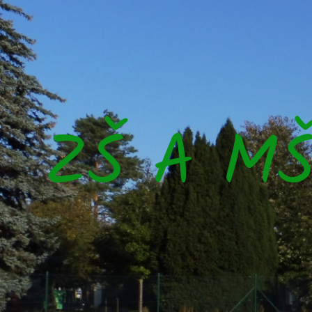
ZŠ A M