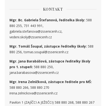
KONTAKT
Mgr. Bc. Gabriela Štefanová, ředitelka školy:
588
880 255, 731 443 991,
gabriela.stefanova@zssenicenh.cz,
vedeni.skoly@zssenicenh.cz
Mgr. Tomáš Šoupal, zástupce ředitelky školy:
588
880 256, tomas.soupal@zssenicenh.cz
Mgr. Jana Barabášová, zástupce ředitelky školy
pro 1. stupe
ň
:
588 880 250,
jana.barabasova@zssenicenh.cz
Mgr. Irena Zelníčková, zástupce ředitele pro MŠ:
588 880 266, 588 880 270
irena.zelnickova@zssenicenh.cz
Pavilon 1 (ZAJÍČCI A JEŽEČCI) 588 880 268, 588 880 267