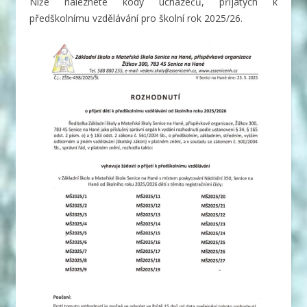
Níže naleznete kódy uchazečů, přijatých k
předškolnímu vzdělávání pro školní rok 2025/26.