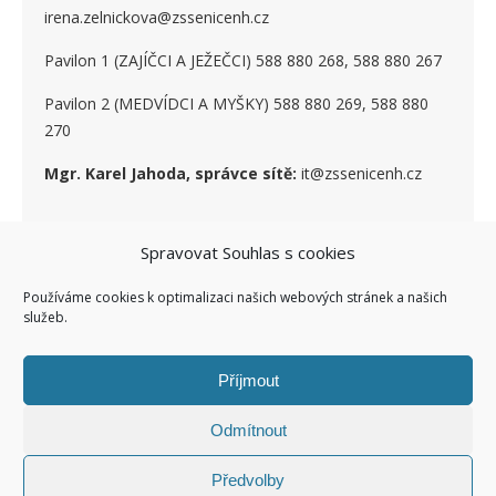
irena.zelnickova@zssenicenh.cz
Pavilon 1 (ZAJÍČCI A JEŽEČCI) 588 880 268, 588 880 267
Pavilon 2 (MEDVÍDCI A MYŠKY) 588 880 269, 588 880
270
Mgr. Karel Jahoda, správce sítě:
it@zssenicenh.cz
SOCIÁLNÍ SÍTĚ
Spravovat Souhlas s cookies
Používáme cookies k optimalizaci našich webových stránek a našich
služeb.
Příjmout
Odmítnout
Ashe Child theme of ashe
Facebook ZŠ I
Kontakty I
Předvolby
Šablona od
WP Royal
.