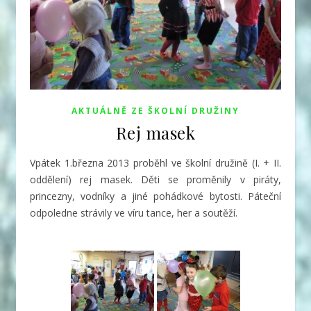
AKTUÁLNĚ ZE ŠKOLNÍ DRUŽINY
Rej masek
Vpátek 1.března 2013 proběhl ve školní družině (I. + II.
oddělení) rej masek. Děti se proměnily v piráty,
princezny, vodníky a jiné pohádkové bytosti. Páteční
odpoledne strávily ve víru tance, her a soutěží.