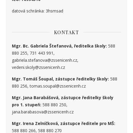
datová schránka: 3hsmsad
KONTAKT
Mgr. Bc. Gabriela Štefanová, ředitelka školy:
588
880 255, 731 443 991,
gabriela.stefanova@zssenicenh.cz,
vedeni.skoly@zssenicenh.cz
Mgr. Tomáš Šoupal, zástupce ředitelky školy:
588
880 256, tomas.soupal@zssenicenh.cz
Mgr. Jana Barabášová, zástupce ředitelky školy
pro 1. stupe
ň
:
588 880 250,
jana.barabasova@zssenicenh.cz
Mgr. Irena Zelníčková, zástupce ředitele pro MŠ:
588 880 266, 588 880 270