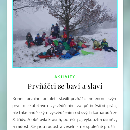
AKTIVITY
Prvňáčci se baví a slaví
Konec prvního pololetí slavili prvňáčci nejenom svým
prvním skutečným vysvědčením za pětiměsíční práci,
ale také andělským vysvědčením od svých kamarádů ze
3. třídy.
A obě byla krásná, potěšující, vykouzlila úsměvy
a radost. Stejnou radost a veselí jsme společně prožili i