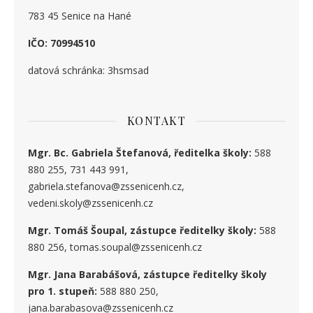
783 45 Senice na Hané
IČO: 70994510
datová schránka: 3hsmsad
KONTAKT
Mgr. Bc. Gabriela Štefanová, ředitelka školy:
588
880 255, 731 443 991,
gabriela.stefanova@zssenicenh.cz,
vedeni.skoly@zssenicenh.cz
Mgr. Tomáš Šoupal, zástupce ředitelky školy:
588
880 256, tomas.soupal@zssenicenh.cz
Mgr. Jana Barabášová, zástupce ředitelky školy
pro 1. stupe
ň
:
588 880 250,
jana.barabasova@zssenicenh.cz