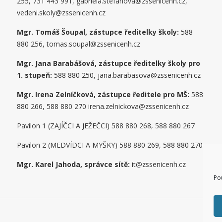
255, 731 443 991, gabriela.stefanova@zssenicenh.cz,
vedeni.skoly@zssenicenh.cz
Mgr. Tomáš Šoupal, zástupce ředitelky školy:
588
880 256, tomas.soupal@zssenicenh.cz
Mgr. Jana Barabášová, zástupce ředitelky školy pro
1. stupe
ň
:
588 880 250, jana.barabasova@zssenicenh.cz
Mgr. Irena Zelníčková, zástupce ředitele pro MŠ:
588
880 266, 588 880 270 irena.zelnickova@zssenicenh.cz
Pavilon 1 (ZAJÍČCI A JEŽEČCI) 588 880 268, 588 880 267
Pavilon 2 (MEDVÍDCI A MYŠKY) 588 880 269, 588 880 270
Mgr. Karel Jahoda, správce sítě:
it@zssenicenh.cz
Po