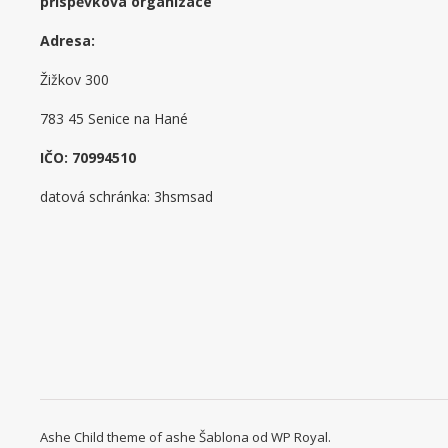
příspěvková organizace
Adresa:
Žižkov 300
783 45 Senice na Hané
IČO: 70994510
datová schránka: 3hsmsad
Ashe Child theme of ashe Šablona od
WP Royal
.