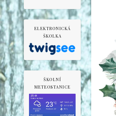
ELEKTRONICKÁ
ŠKOLKA
ŠKOLNÍ
METEOSTANICE