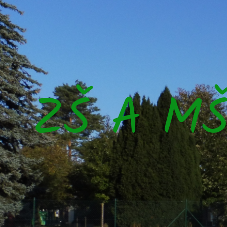
ZŠ A M