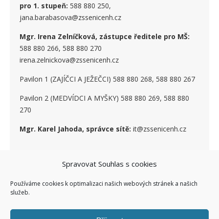
pro 1. stupe
ň
:
588 880 250,
jana.barabasova@zssenicenh.cz
Mgr. Irena Zelníčková, zástupce ředitele pro MŠ:
588 880 266, 588 880 270
irena.zelnickova@zssenicenh.cz
Pavilon 1 (ZAJÍČCI A JEŽEČCI) 588 880 268, 588 880 267
Pavilon 2 (MEDVÍDCI A MYŠKY) 588 880 269, 588 880
270
Mgr. Karel Jahoda, správce sítě:
it@zssenicenh.cz
Spravovat Souhlas s cookies
SOCIÁLNÍ SÍTĚ
Používáme cookies k optimalizaci našich webových stránek a našich
služeb.