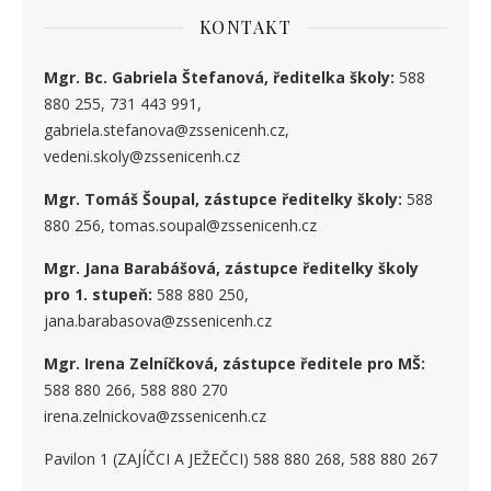
KONTAKT
Mgr. Bc. Gabriela Štefanová, ředitelka školy:
588
880 255, 731 443 991,
gabriela.stefanova@zssenicenh.cz,
vedeni.skoly@zssenicenh.cz
Mgr. Tomáš Šoupal, zástupce ředitelky školy:
588
880 256, tomas.soupal@zssenicenh.cz
Mgr. Jana Barabášová, zástupce ředitelky školy
pro 1. stupe
ň
:
588 880 250,
jana.barabasova@zssenicenh.cz
Mgr. Irena Zelníčková, zástupce ředitele pro MŠ:
588 880 266, 588 880 270
irena.zelnickova@zssenicenh.cz
Pavilon 1 (ZAJÍČCI A JEŽEČCI) 588 880 268, 588 880 267