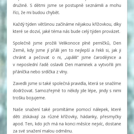
družině. S dětmi jsme se postupně seznámili a mohu
říci, že mi budou chybět.
Každý týden většinou začínáme nějakou křížovkou, díky
které se dozví, jaké téma nás bude celý týden provázet.
Společně jsme prožili Velikonoce plné perníčků, Den
Země, kdy jsme jí přáli jen to nejlepší a řekli si, jak ji
chránit a pečovat o ni, „upálili“ jsme čarodějnice a
v neposlední řadě oslavili Den maminek a vytvořili jim
přáníčka nebo srdíčka z vlny.
Zavedli jsme si také společná pravidla, která se snažíme
dodržovat. Samozřejmě to někdy jde lépe, jindy s nimi
trošku bojujeme.
Naše snažení také promítáme pomocí nálepek, které
děti získávají za různé křížovky, hádanky, přesmyčky
apod. Ten, kdo jich má na konci měsíce nejvíc, dostane
za své snažení malou odměnu.