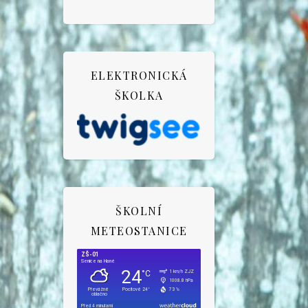
ELEKTRONICKÁ
ŠKOLKA
ŠKOLNÍ
METEOSTANICE