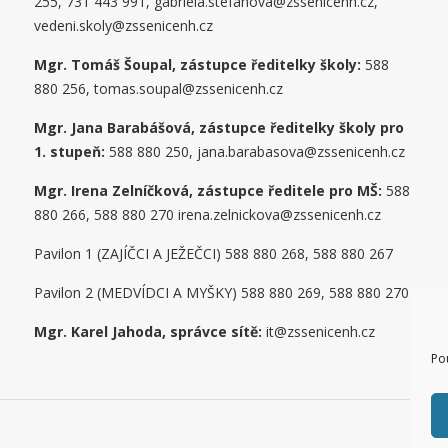
255, 731 443 991, gabriela.stefanova@zssenicenh.cz,
vedeni.skoly@zssenicenh.cz
Mgr. Tomáš Šoupal, zástupce ředitelky školy:
588
880 256, tomas.soupal@zssenicenh.cz
Mgr. Jana Barabášová, zástupce ředitelky školy pro
1. stupe
ň
:
588 880 250, jana.barabasova@zssenicenh.cz
Mgr. Irena Zelníčková, zástupce ředitele pro MŠ:
588
880 266, 588 880 270 irena.zelnickova@zssenicenh.cz
Pavilon 1 (ZAJÍČCI A JEŽEČCI) 588 880 268, 588 880 267
Pavilon 2 (MEDVÍDCI A MYŠKY) 588 880 269, 588 880 270
Mgr. Karel Jahoda, správce sítě:
it@zssenicenh.cz
Po