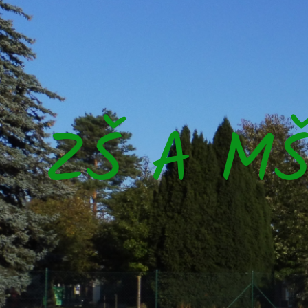
ZŠ A M