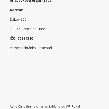
příspěvková organizace
Adresa:
Žižkov 300
783 45 Senice na Hané
IČO: 70994510
datová schránka: 3hsmsad
Ashe Child theme of ashe Šablona od
WP Royal
.