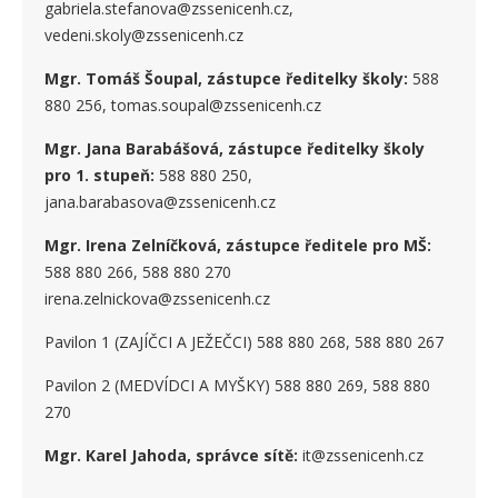
gabriela.stefanova@zssenicenh.cz,
vedeni.skoly@zssenicenh.cz
Mgr. Tomáš Šoupal, zástupce ředitelky školy:
588
880 256, tomas.soupal@zssenicenh.cz
Mgr. Jana Barabášová, zástupce ředitelky školy
pro 1. stupe
ň
:
588 880 250,
jana.barabasova@zssenicenh.cz
Mgr. Irena Zelníčková, zástupce ředitele pro MŠ:
588 880 266, 588 880 270
irena.zelnickova@zssenicenh.cz
Pavilon 1 (ZAJÍČCI A JEŽEČCI) 588 880 268, 588 880 267
Pavilon 2 (MEDVÍDCI A MYŠKY) 588 880 269, 588 880
270
Mgr. Karel Jahoda, správce sítě:
it@zssenicenh.cz