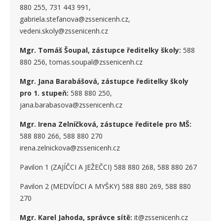
880 255, 731 443 991,
gabriela.stefanova@zssenicenh.cz,
vedeni.skoly@zssenicenh.cz
Mgr. Tomáš Šoupal, zástupce ředitelky školy:
588
880 256, tomas.soupal@zssenicenh.cz
Mgr. Jana Barabášová, zástupce ředitelky školy
pro 1. stupe
ň
:
588 880 250,
jana.barabasova@zssenicenh.cz
Mgr. Irena Zelníčková, zástupce ředitele pro MŠ:
588 880 266, 588 880 270
irena.zelnickova@zssenicenh.cz
Pavilon 1 (ZAJÍČCI A JEŽEČCI) 588 880 268, 588 880 267
Pavilon 2 (MEDVÍDCI A MYŠKY) 588 880 269, 588 880
270
Mgr. Karel Jahoda, správce sítě:
it@zssenicenh.cz