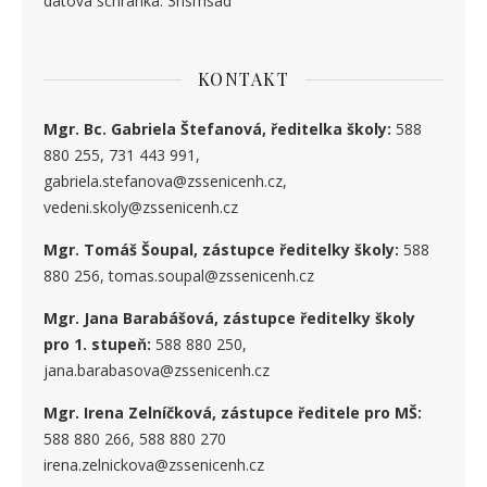
datová schránka: 3hsmsad
KONTAKT
Mgr. Bc. Gabriela Štefanová, ředitelka školy:
588
880 255, 731 443 991,
gabriela.stefanova@zssenicenh.cz,
vedeni.skoly@zssenicenh.cz
Mgr. Tomáš Šoupal, zástupce ředitelky školy:
588
880 256, tomas.soupal@zssenicenh.cz
Mgr. Jana Barabášová, zástupce ředitelky školy
pro 1. stupe
ň
:
588 880 250,
jana.barabasova@zssenicenh.cz
Mgr. Irena Zelníčková, zástupce ředitele pro MŠ:
588 880 266, 588 880 270
irena.zelnickova@zssenicenh.cz