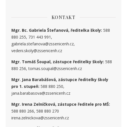
KONTAKT
Mgr. Bc. Gabriela Štefanová, ředitelka školy:
588
880 255, 731 443 991,
gabriela.stefanova@zssenicenh.cz,
vedeni.skoly@zssenicenh.cz
Mgr. Tomáš Šoupal, zástupce ředitelky školy:
588
880 256, tomas.soupal@zssenicenh.cz
Mgr. Jana Barabášová, zástupce ředitelky školy
pro 1. stupe
ň
:
588 880 250,
jana.barabasova@zssenicenh.cz
Mgr. Irena Zelníčková, zástupce ředitele pro MŠ:
588 880 266, 588 880 270
irena.zelnickova@zssenicenh.cz