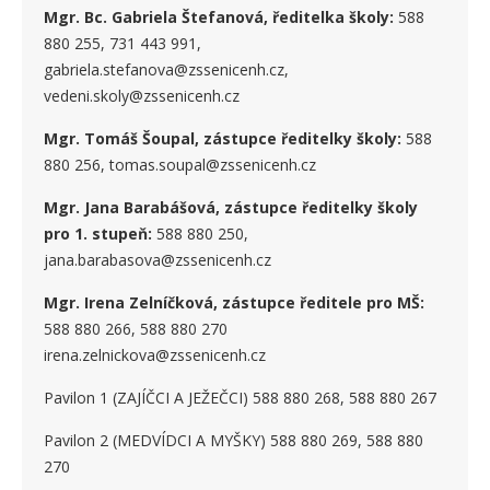
Mgr. Bc. Gabriela Štefanová, ředitelka školy:
588
880 255, 731 443 991,
gabriela.stefanova@zssenicenh.cz,
vedeni.skoly@zssenicenh.cz
Mgr. Tomáš Šoupal, zástupce ředitelky školy:
588
880 256, tomas.soupal@zssenicenh.cz
Mgr. Jana Barabášová, zástupce ředitelky školy
pro 1. stupe
ň
:
588 880 250,
jana.barabasova@zssenicenh.cz
Mgr. Irena Zelníčková, zástupce ředitele pro MŠ:
588 880 266, 588 880 270
irena.zelnickova@zssenicenh.cz
Pavilon 1 (ZAJÍČCI A JEŽEČCI) 588 880 268, 588 880 267
Pavilon 2 (MEDVÍDCI A MYŠKY) 588 880 269, 588 880
270