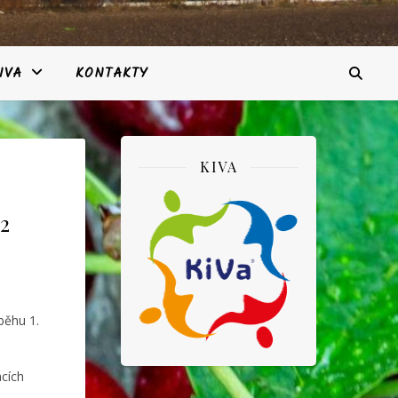
IVA
KONTAKTY
KIVA
2
běhu 1.
acích