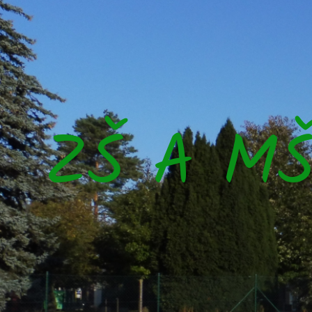
ZŠ A M