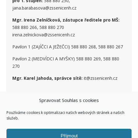
pro 1. stupe
ň
:
588 880 250,
jana.barabasova@zssenicenh.cz
Mgr. Irena Zelníčková, zástupce ředitele pro MŠ:
588 880 266, 588 880 270
irena.zelnickova@zssenicenh.cz
Pavilon 1 (ZAJÍČCI A JEŽEČCI) 588 880 268, 588 880 267
Pavilon 2 (MEDVÍDCI A MYŠKY) 588 880 269, 588 880
270
Mgr. Karel Jahoda, správce sítě:
it@zssenicenh.cz
Spravovat Souhlas s cookies
SOCIÁLNÍ SÍTĚ
Používáme cookies k optimalizaci našich webových stránek a našich
služeb.
Příjmout