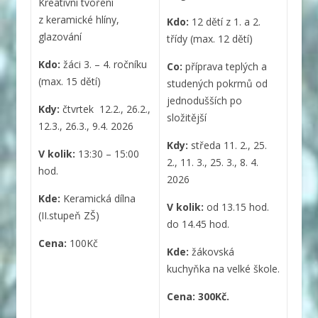
Kreativní tvoření
z keramické hlíny,
Kdo:
12 dětí z 1. a 2.
glazování
třídy (max. 12 dětí)
Kdo:
žáci 3. – 4. ročníku
Co:
příprava teplých a
(max. 15 dětí)
studených pokrmů od
jednodušších po
Kdy:
čtvrtek 12.2., 26.2.,
složitější
12.3., 26.3., 9.4. 2026
Kdy:
středa 11. 2., 25.
V kolik:
13:30 – 15:00
2., 11. 3., 25. 3., 8. 4.
hod.
2026
Kde:
Keramická dílna
V kolik:
od 13.15 hod.
(II.stupeň ZŠ)
do 14.45 hod.
Cena:
100Kč
Kde:
žákovská
kuchyňka na velké škole.
Cena: 300Kč.