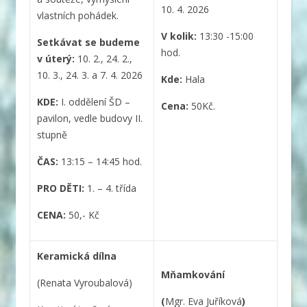
10. 4. 2026
vlastních pohádek.
V kolik:
13:30 -15:00
Setkávat se budeme
hod.
v úterý:
10. 2., 24. 2.,
10. 3., 24. 3. a 7. 4. 2026
Kde:
Hala
KDE:
I. oddělení ŠD –
Cena:
50Kč.
pavilon, vedle budovy II.
stupně
ČAS:
13:15 – 14:45 hod.
PRO DĚTI:
1. – 4. třída
CENA:
50,- Kč
Keramická dílna
Mňamkování
(Renata Vyroubalová)
(
Mgr. Eva Juříková
)