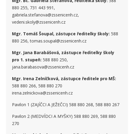
Mgr. Bc. Gabriela Štefanová, ředitelka školy:
588
880 255, 731 443 991,
gabriela.stefanova@zssenicenh.cz,
vedeni.skoly@zssenicenh.cz
Mgr. Tomáš Šoupal, zástupce ředitelky školy:
588
880 256, tomas.soupal@zssenicenh.cz
Mgr. Jana Barabášová, zástupce ředitelky školy
pro 1. stupe
ň
:
588 880 250,
jana.barabasova@zssenicenh.cz
Mgr. Irena Zelníčková, zástupce ředitele pro MŠ:
588 880 266, 588 880 270
irena.zelnickova@zssenicenh.cz
Pavilon 1 (ZAJÍČCI A JEŽEČCI) 588 880 268, 588 880 267
Pavilon 2 (MEDVÍDCI A MYŠKY) 588 880 269, 588 880
270