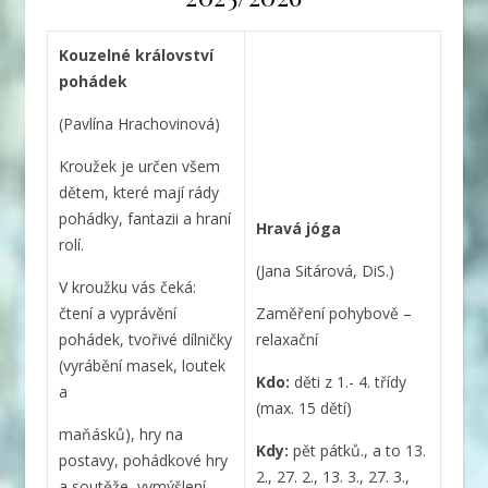
Kouzelné království
pohádek
(Pavlína Hrachovinová)
Kroužek je určen všem
dětem, které mají rády
pohádky, fantazii a hraní
Hravá jóga
rolí.
(Jana Sitárová, DiS.)
V kroužku vás čeká:
čtení a vyprávění
Zaměření pohybově –
pohádek, tvořivé dílničky
relaxační
(vyrábění masek, loutek
Kdo:
děti z 1.- 4. třídy
a
(max. 15 dětí)
maňásků), hry na
Kdy:
pět pátků., a to 13.
postavy, pohádkové hry
2., 27. 2., 13. 3., 27. 3.,
a soutěže, vymýšlení